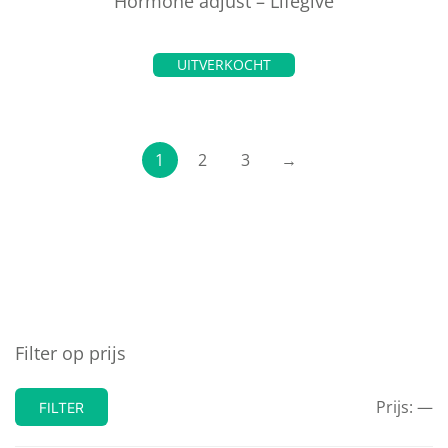
Hormone adjust – Lifegive
UITVERKOCHT
1
2
3
→
Filter op prijs
Prijs:
—
FILTER