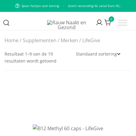
Spaar hartjes voor korting
-
Gratis verzending NL vanaf Euro 90,-
0
Puur natuurlijke & plantaardige
Rauw Naakt en Gezond
Home
/
Supplementen
/
Merken
/ LifeGive
leefstijl
Resultaat 1–9 van de 19
resultaten wordt getoond