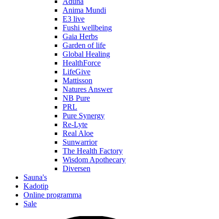
Aduna
Anima Mundi
E3 live
Fushi wellbeing
Gaia Herbs
Garden of life
Global Healing
HealthForce
LifeGive
Mattisson
Natures Answer
NB Pure
PRL
Pure Synergy
Re-Lyte
Real Aloe
Sunwarrior
The Health Factory
Wisdom Apothecary
Diversen
Sauna's
Kadotip
Online programma
Sale