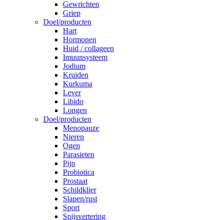
Gewrichten
Griep
Doel/producten
Hart
Hormonen
Huid / collageen
Imuunsysteem
Jodium
Kruiden
Kurkuma
Lever
Libido
Longen
Doel/producten
Menopauze
Nieren
Ogen
Parasieten
Pijn
Probiotica
Prostaat
Schildklier
Slapen/rust
Sport
Spijsvertering