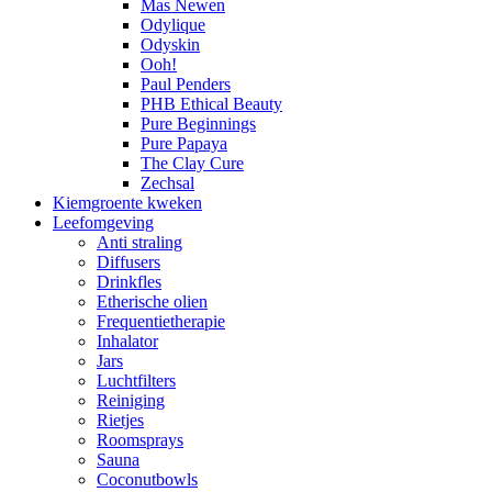
Mas Newen
Odylique
Odyskin
Ooh!
Paul Penders
PHB Ethical Beauty
Pure Beginnings
Pure Papaya
The Clay Cure
Zechsal
Kiemgroente kweken
Leefomgeving
Anti straling
Diffusers
Drinkfles
Etherische olien
Frequentietherapie
Inhalator
Jars
Luchtfilters
Reiniging
Rietjes
Roomsprays
Sauna
Coconutbowls