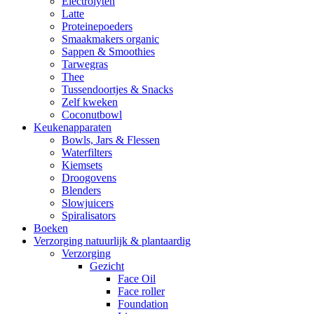
Electrolyten
Latte
Proteinepoeders
Smaakmakers organic
Sappen & Smoothies
Tarwegras
Thee
Tussendoortjes & Snacks
Zelf kweken
Coconutbowl
Keukenapparaten
Bowls, Jars & Flessen
Waterfilters
Kiemsets
Droogovens
Blenders
Slowjuicers
Spiralisators
Boeken
Verzorging natuurlijk & plantaardig
Verzorging
Gezicht
Face Oil
Face roller
Foundation