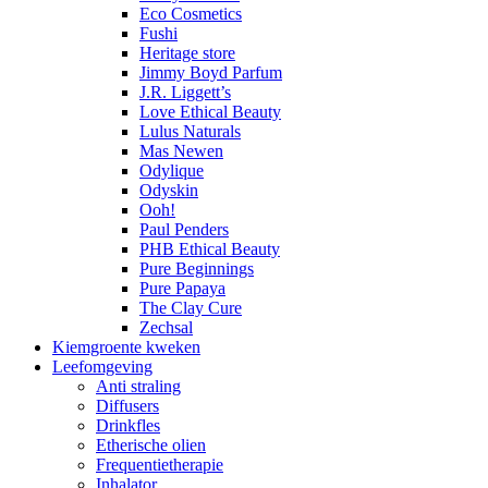
Eco Cosmetics
Fushi
Heritage store
Jimmy Boyd Parfum
J.R. Liggett’s
Love Ethical Beauty
Lulus Naturals
Mas Newen
Odylique
Odyskin
Ooh!
Paul Penders
PHB Ethical Beauty
Pure Beginnings
Pure Papaya
The Clay Cure
Zechsal
Kiemgroente kweken
Leefomgeving
Anti straling
Diffusers
Drinkfles
Etherische olien
Frequentietherapie
Inhalator