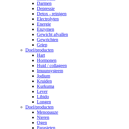
Darmen
Depressie
Detox - reinigen
Electrolyten
Energie
Enzymen
Gewicht afvallen
Gewrichten
Griep
Doel/producten
Hart
Hormonen
Huid / collageen
Imuunsysteem
Jodium
Kruiden
Kurkuma
Lever
Libido
Longen
Doel/producten
Menopauze
Nieren
Ogen
Parasieten