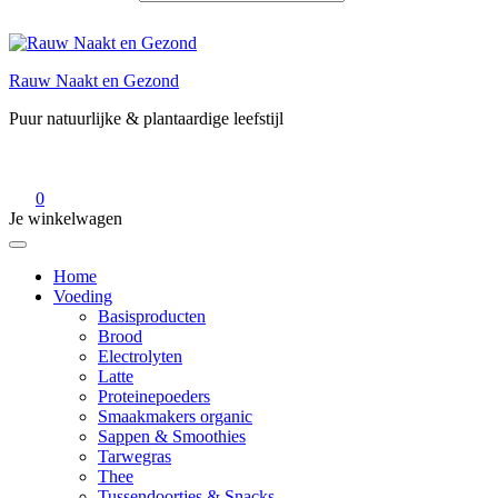
Rauw Naakt en Gezond
Puur natuurlijke & plantaardige leefstijl
0
Je winkelwagen
Home
Voeding
Basisproducten
Brood
Electrolyten
Latte
Proteinepoeders
Smaakmakers organic
Sappen & Smoothies
Tarwegras
Thee
Tussendoortjes & Snacks