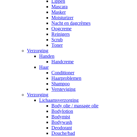
Lippen
Mascara
Masker
Moisturizer
Nacht en dagcrèmes
Oogcreme
Reinigers
Scrub
Toner
Verzorging
Handen
Handcreme
Haar
Conditioner
Haarproblemen
Shampoo
Versteviging
Verzorging
Lichaamsverzorging
Body olie / massage olie
Bodylotion
Bodymist
Bodywash
Deodorant
Douche/bad