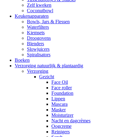
Zelf kweken
Coconutbowl
Keukenapparaten
Bowls, Jars & Flessen
Waterfilters
Kiemsets
Droogovens
Blenders
Slowjuicers
Spiralisators
Boeken
Verzorging natuurlijk & plantaardig
Verzorging
Gezicht
Face Oil
Face roller
Foundation
Lippen
Mascara
Masker
Moisturizer
Nacht en dagcrèmes
Oogcreme
Reinigers