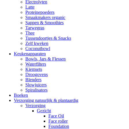
Electrolyten
Latte
Proteinepoeders
Smaakmakers organic
Sappen & Smoothies
Tarwegras
Thee
Tussendoortjes & Snacks
Zelf kweken
Coconutbowl
Keukenapparaten
Bowls, Jars & Flessen
Waterfilters
Kiemsets
Droogovens
Blenders
Slowjuicers
Spiralisators
Boeken
Verzorging natuurlijk & plantaardig
Verzorging
Gezicht
Face Oil
Face roller
Foundation