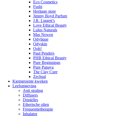
Eco Cosmetics
Fushi
Heritage store
Jimmy Boyd Parfum
J.R. Liggett’s
Love Ethical Beauty
Lulus Naturals
Mas Newen
Odylique
Odyskin
Ooh!
Paul Penders
PHB Ethical Beauty
Pure Beginnings
Pure Papaya
The Clay Cure
Zechsal
Kiemgroente kweken
Leefomgeving
Anti straling
Diffusers
Drinkfles
Etherische olien
Frequentietherapie
Inhalator