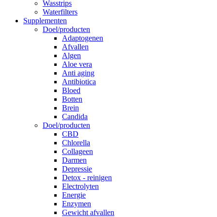
Wasstrips
Waterfilters
Supplementen
Doel/producten
Adaptogenen
Afvallen
Algen
Aloe vera
Anti aging
Antibiotica
Bloed
Botten
Brein
Candida
Doel/producten
CBD
Chlorella
Collageen
Darmen
Depressie
Detox - reinigen
Electrolyten
Energie
Enzymen
Gewicht afvallen