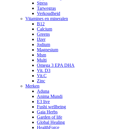
Stress
Tarwegras
Verkoudheid
Vitamines en mineralen
B12
Calcium
Greens
IJzer
Jodium
Magnesium
Msm
Multi
Omega 3 EPA DHA
Vit. D3
Vit.C
Zinc
Merken
Aduna
Anima Mundi
E3 live
Fushi wellbeing
Gaia Herbs
Garden of life
Global Healing
HealthForce