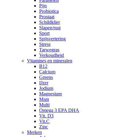
Parasieten
Pijn
Probiotica
Prostaat
Schildklier
Slapen/rust
Sport
Spijsvertering
Stress
Tarwegras
Verkoudheid
Vitamines en mineralen
B12
Calcium
Greens
IJzer
Jodium
Magnesium
Msm
Multi
Omega 3 EPA DHA
Vit. D3
Vit.C
Zinc
Merken