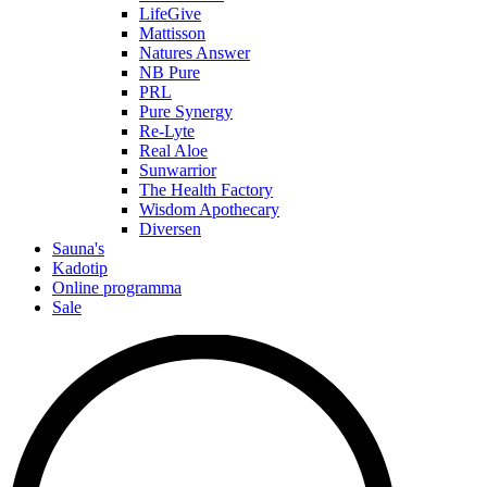
LifeGive
Mattisson
Natures Answer
NB Pure
PRL
Pure Synergy
Re-Lyte
Real Aloe
Sunwarrior
The Health Factory
Wisdom Apothecary
Diversen
Sauna's
Kadotip
Online programma
Sale