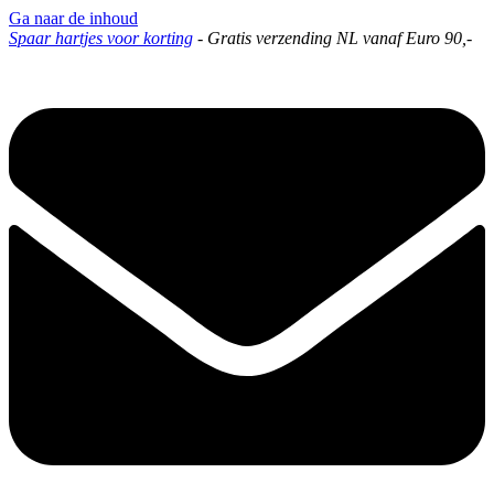
Ga naar de inhoud
Spaar hartjes voor korting
-
Gratis verzending NL vanaf Euro 90,-