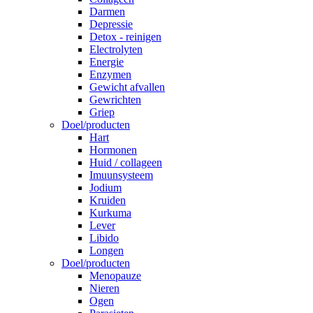
Darmen
Depressie
Detox - reinigen
Electrolyten
Energie
Enzymen
Gewicht afvallen
Gewrichten
Griep
Doel/producten
Hart
Hormonen
Huid / collageen
Imuunsysteem
Jodium
Kruiden
Kurkuma
Lever
Libido
Longen
Doel/producten
Menopauze
Nieren
Ogen