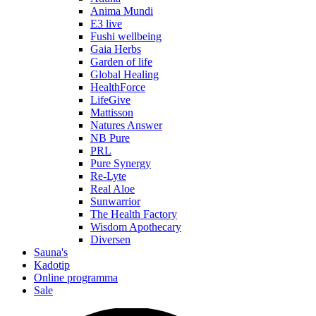
Anima Mundi
E3 live
Fushi wellbeing
Gaia Herbs
Garden of life
Global Healing
HealthForce
LifeGive
Mattisson
Natures Answer
NB Pure
PRL
Pure Synergy
Re-Lyte
Real Aloe
Sunwarrior
The Health Factory
Wisdom Apothecary
Diversen
Sauna's
Kadotip
Online programma
Sale