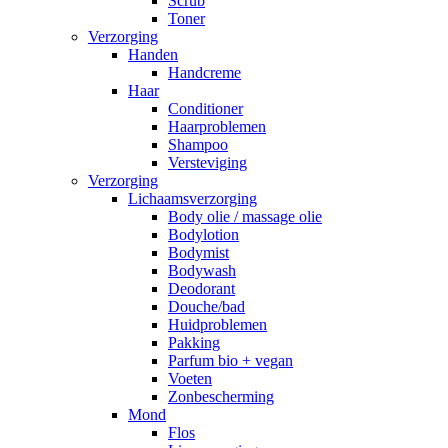
Scrub
Toner
Verzorging
Handen
Handcreme
Haar
Conditioner
Haarproblemen
Shampoo
Versteviging
Verzorging
Lichaamsverzorging
Body olie / massage olie
Bodylotion
Bodymist
Bodywash
Deodorant
Douche/bad
Huidproblemen
Pakking
Parfum bio + vegan
Voeten
Zonbescherming
Mond
Flos