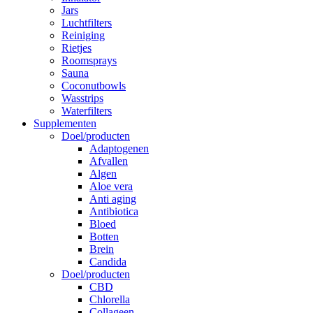
Jars
Luchtfilters
Reiniging
Rietjes
Roomsprays
Sauna
Coconutbowls
Wasstrips
Waterfilters
Supplementen
Doel/producten
Adaptogenen
Afvallen
Algen
Aloe vera
Anti aging
Antibiotica
Bloed
Botten
Brein
Candida
Doel/producten
CBD
Chlorella
Collageen