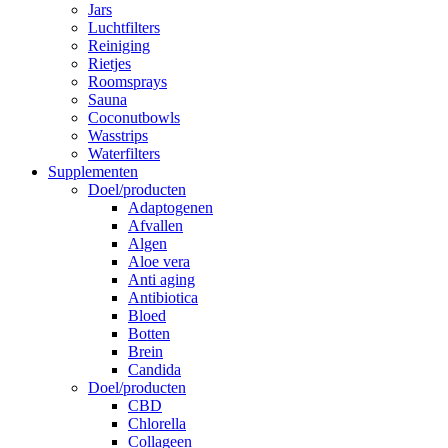
Jars
Luchtfilters
Reiniging
Rietjes
Roomsprays
Sauna
Coconutbowls
Wasstrips
Waterfilters
Supplementen
Doel/producten
Adaptogenen
Afvallen
Algen
Aloe vera
Anti aging
Antibiotica
Bloed
Botten
Brein
Candida
Doel/producten
CBD
Chlorella
Collageen