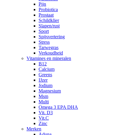
Pijn
Probiotica
Prostaat
Schildklier
Slapen/rust
Sport
Spijsvertering
Stress
Tarwegras
Verkoudheid
Vitamines en mineralen
B12
Calcium
Greens
IJzer
Jodium
Magnesium
Msm
Multi
Omega 3 EPA DHA
Vit. D3
Vit.C
Zinc
Merken
Aduna