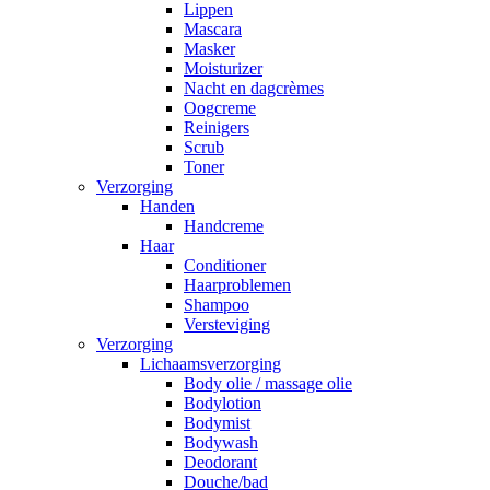
Lippen
Mascara
Masker
Moisturizer
Nacht en dagcrèmes
Oogcreme
Reinigers
Scrub
Toner
Verzorging
Handen
Handcreme
Haar
Conditioner
Haarproblemen
Shampoo
Versteviging
Verzorging
Lichaamsverzorging
Body olie / massage olie
Bodylotion
Bodymist
Bodywash
Deodorant
Douche/bad