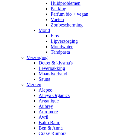
Huidproblemen
Pakking
Parfum bio + vegan
Voeten
Zonbescherming
Mond
Flos
Lipverzorging
Mondwater
Tandpasta
Verzorging
Detox & klysma's
Leverpakking
Maandverband
Sauna
Merken
Alepeo
Alteya Organics
Arganique
Aubrey
Auromere
Avril
Balm Balm
Ben & Anna
Crazy Rumors