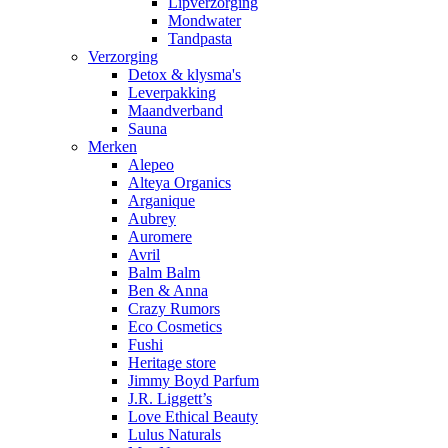
Lipverzorging
Mondwater
Tandpasta
Verzorging
Detox & klysma's
Leverpakking
Maandverband
Sauna
Merken
Alepeo
Alteya Organics
Arganique
Aubrey
Auromere
Avril
Balm Balm
Ben & Anna
Crazy Rumors
Eco Cosmetics
Fushi
Heritage store
Jimmy Boyd Parfum
J.R. Liggett’s
Love Ethical Beauty
Lulus Naturals