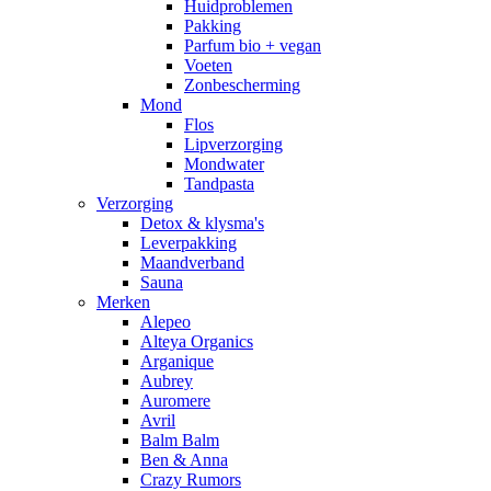
Huidproblemen
Pakking
Parfum bio + vegan
Voeten
Zonbescherming
Mond
Flos
Lipverzorging
Mondwater
Tandpasta
Verzorging
Detox & klysma's
Leverpakking
Maandverband
Sauna
Merken
Alepeo
Alteya Organics
Arganique
Aubrey
Auromere
Avril
Balm Balm
Ben & Anna
Crazy Rumors