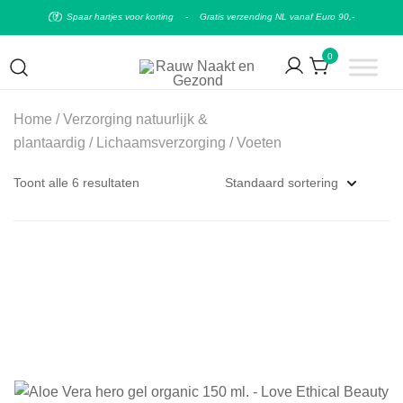
Spaar hartjes voor korting
-
Gratis verzending NL vanaf Euro 90,-
0
Puur natuurlijke & plantaardige leefstijl
Rauw Naakt en Gezond
Home
/
Verzorging natuurlijk &
plantaardig
/
Lichaamsverzorging
/ Voeten
Toont alle 6 resultaten