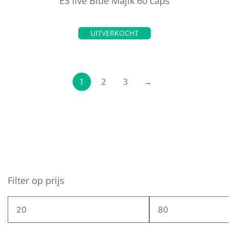
E3 live Blue Majik 60 caps
UITVERKOCHT
1
2
3
→
Filter op prijs