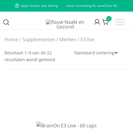
Spaar hartjes voor korting
-
Gratis verzending NL vanaf Euro 90,-
0
Puur natuurlijke & plantaardige
Rauw Naakt en Gezond
Home
/
Supplementen
/
Merken
/ E3 live
leefstijl
Resultaat 1–9 van de 22
resultaten wordt getoond