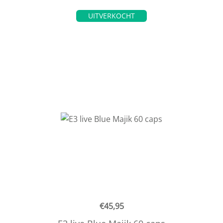
UITVERKOCHT
€
45,95