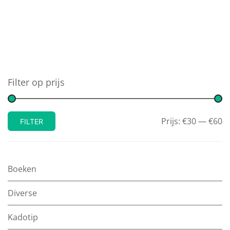
Filter op prijs
Prijs:
€30
—
€60
FILTER
Boeken
Diverse
Kadotip