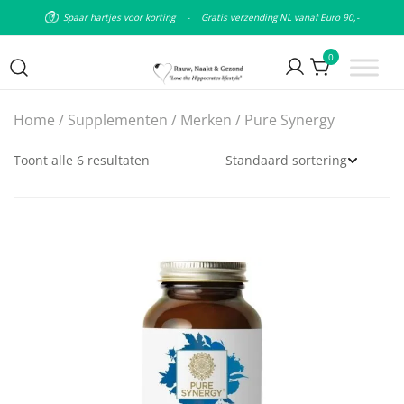
Spaar hartjes voor korting
-
Gratis verzending NL vanaf Euro 90,-
0
Puur natuurlijke & plantaardige
Rauw Naakt en Gezond
Home
/
Supplementen
/
Merken
/ Pure Synergy
leefstijl
Toont alle 6 resultaten