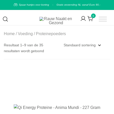
Spaar hartjes voor korting
-
Gratis verzending NL vanaf Euro 90,-
0
Puur natuurlijke & plantaardige leefstijl
Rauw Naakt en Gezond
Home
/
Voeding
/ Proteinepoeders
Resultaat 1–9 van de 35
resultaten wordt getoond