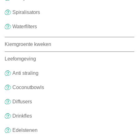
Spiralisators
Waterfilters
Kiemgroente kweken
Leefomgeving
Anti straling
Coconutbowls
Diffusers
Drinkfles
Edelstenen