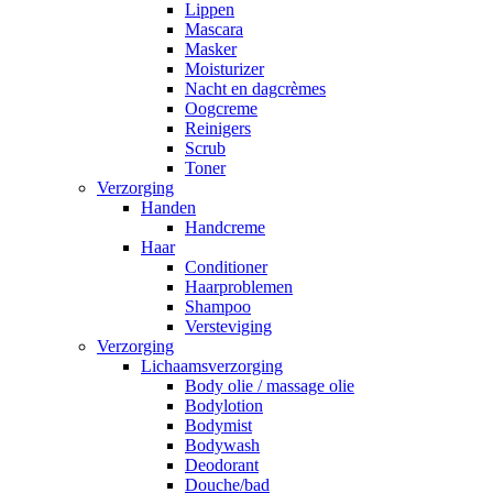
Lippen
Mascara
Masker
Moisturizer
Nacht en dagcrèmes
Oogcreme
Reinigers
Scrub
Toner
Verzorging
Handen
Handcreme
Haar
Conditioner
Haarproblemen
Shampoo
Versteviging
Verzorging
Lichaamsverzorging
Body olie / massage olie
Bodylotion
Bodymist
Bodywash
Deodorant
Douche/bad