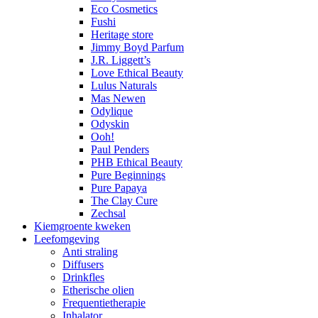
Eco Cosmetics
Fushi
Heritage store
Jimmy Boyd Parfum
J.R. Liggett’s
Love Ethical Beauty
Lulus Naturals
Mas Newen
Odylique
Odyskin
Ooh!
Paul Penders
PHB Ethical Beauty
Pure Beginnings
Pure Papaya
The Clay Cure
Zechsal
Kiemgroente kweken
Leefomgeving
Anti straling
Diffusers
Drinkfles
Etherische olien
Frequentietherapie
Inhalator