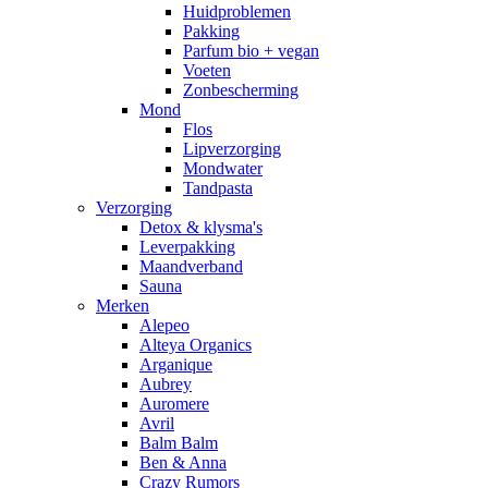
Huidproblemen
Pakking
Parfum bio + vegan
Voeten
Zonbescherming
Mond
Flos
Lipverzorging
Mondwater
Tandpasta
Verzorging
Detox & klysma's
Leverpakking
Maandverband
Sauna
Merken
Alepeo
Alteya Organics
Arganique
Aubrey
Auromere
Avril
Balm Balm
Ben & Anna
Crazy Rumors