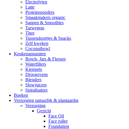
Electrolyten
Latte
Proteinepoeders
Smaakmakers organic
Sappen & Smoothies
Tarwegras
Thee
Tussendoortjes & Snacks
Zelf kweken
Coconutbowl
Keukenapparaten
Bowls, Jars & Flessen
Waterfilters
Kiemsets
Droogovens
Blenders
Slowjuicers
Spiralisators
Boeken
Verzorging natuurlijk & plantaardig
Verzorging
Gezicht
Face Oil
Face roller
Foundation