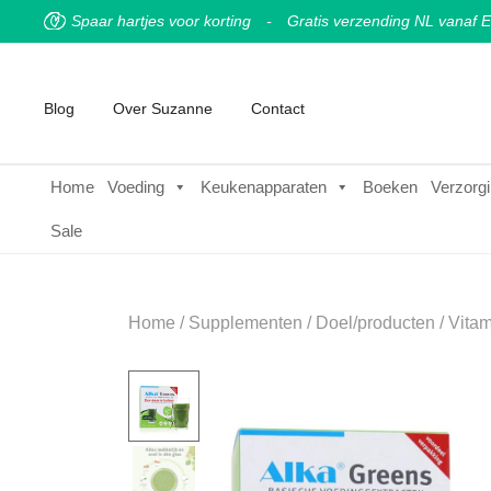
Spaar hartjes voor korting
-
Gratis verzending NL vanaf E
Blog
Over Suzanne
Contact
Home
Voeding
Keukenapparaten
Boeken
Verzorgi
Sale
Home
/
Supplementen
/
Doel/producten
/
Vitam