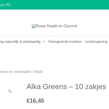
uro 90,-
Puur natuurlijke & plantaardige leefstijl
Rauw Naakt en Gezond
ng natuurlijk & plantaardig
Kiemgroente kweken
Leefomgeving
ines en mineralen
/
Multi
Alka Greens – 10 zakjes
🔍
€
16,45