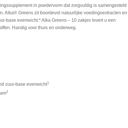
edingssupplement in poedervorm dat zorgvuldig is samengesteld
en. Alka® Greens zit boordevol natuurlijke voedingsextracten en
uur-base evenwicht.* Alka Greens – 10 zakjes levert u een
offen. Handig voor thuis en onderweg.
1
ond zuur-base evenwicht
2
haam