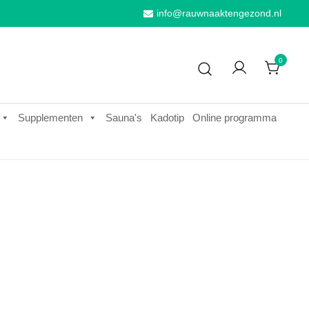
info@rauwnaaktengezond.nl
0
Supplementen
Sauna's
Kadotip
Online programma