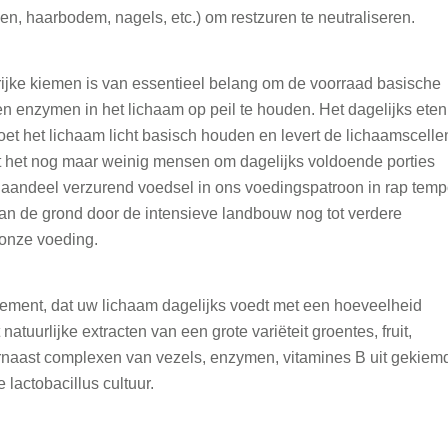
den, haarbodem, nagels, etc.) om restzuren te neutraliseren.
rijke kiemen is van essentieel belang om de voorraad basische
 en enzymen in het lichaam op peil te houden. Het dagelijks eten
oet het lichaam licht basisch houden en levert de lichaamscelle
t het nog maar weinig mensen om dagelijks voldoende porties
 het aandeel verzurend voedsel in ons voedingspatroon in rap tem
 van de grond door de intensieve landbouw nog tot verdere
 onze voeding.
ement, dat uw lichaam dagelijks voedt met een hoeveelheid
tuurlijke extracten van een grote variëteit groentes, fruit,
rnaast complexen van vezels, enzymen, vitamines B uit gekiem
lactobacillus cultuur.