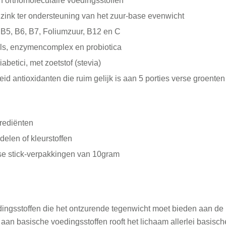
n orthomoleculaire voedingsstoffen
 zink ter ondersteuning van het zuur-base evenwicht
, B5, B6, B7, Foliumzuur, B12 en C
els, enzymencomplex en probiotica
abetici, met zoetstof (stevia)
d antioxidanten die ruim gelijk is aan 5 porties verse groenten
rediënten
elen of kleurstoffen
osse stick-verpakkingen van 10gram
edingsstoffen die het ontzurende tegenwicht moet bieden aan de
 aan basische voedingsstoffen rooft het lichaam allerlei basisch