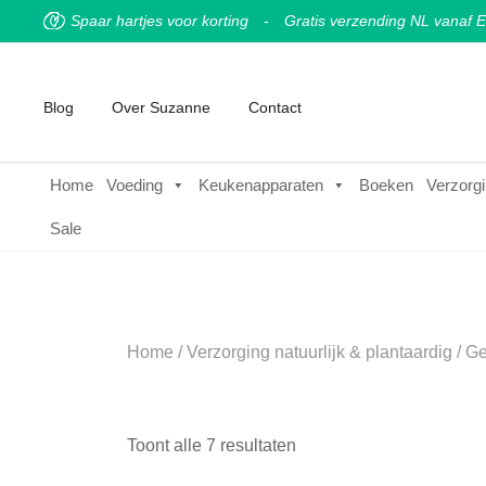
Spaar hartjes voor korting
-
Gratis verzending NL vanaf E
Blog
Over Suzanne
Contact
Home
Voeding
Keukenapparaten
Boeken
Verzorgi
Sale
Home
/
Verzorging natuurlijk & plantaardig
/
Ge
Toont alle 7 resultaten