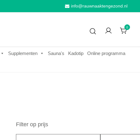
info@rauwnaaktengezond.nl
0
Supplementen
Sauna's
Kadotip
Online programma
Filter op prijs