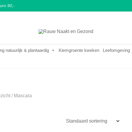
uro 90,-
Puur natuurlijke & plantaardige leefstijl
Rauw Naakt en Gezond
ng natuurlijk & plantaardig
Kiemgroente kweken
Leefomgeving
zicht
/ Mascara