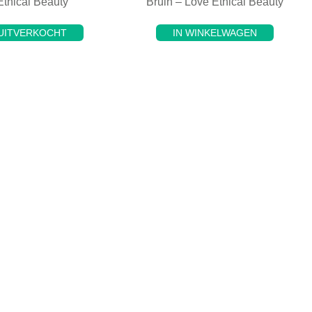
Ethical Beauty
Bruin – Love Ethical Beauty
UITVERKOCHT
IN WINKELWAGEN