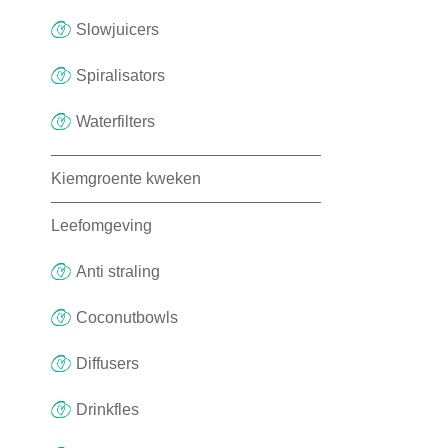
Slowjuicers
Spiralisators
Waterfilters
Kiemgroente kweken
Leefomgeving
Anti straling
Coconutbowls
Diffusers
Drinkfles