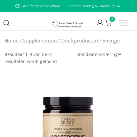
Spaar hartjes voor korting
-
Gratis verzending NL vanaf Euro 90,-
0
Puur natuurlijke & plantaardige
Rauw Naakt en Gezond
Home
/
Supplementen
/
Doel/producten
/ Energie
leefstijl
Resultaat 1–9 van de 61
resultaten wordt getoond