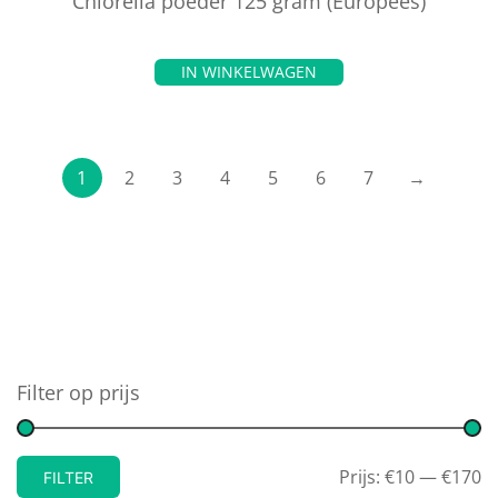
Chlorella poeder 125 gram (Europees)
IN WINKELWAGEN
1
2
3
4
5
6
7
→
Filter op prijs
Prijs:
€10
—
€170
FILTER