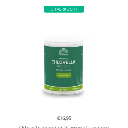
UITVERKOCHT
€
16,95