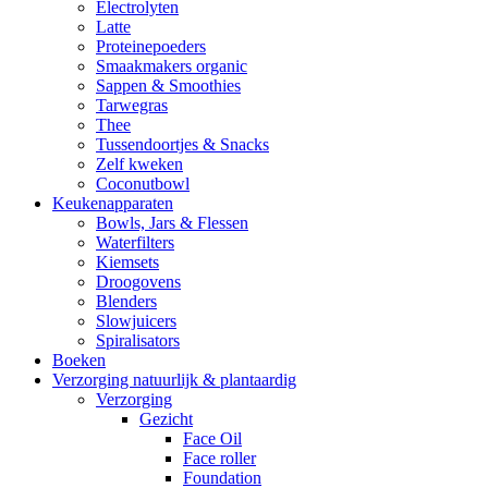
Electrolyten
Latte
Proteinepoeders
Smaakmakers organic
Sappen & Smoothies
Tarwegras
Thee
Tussendoortjes & Snacks
Zelf kweken
Coconutbowl
Keukenapparaten
Bowls, Jars & Flessen
Waterfilters
Kiemsets
Droogovens
Blenders
Slowjuicers
Spiralisators
Boeken
Verzorging natuurlijk & plantaardig
Verzorging
Gezicht
Face Oil
Face roller
Foundation