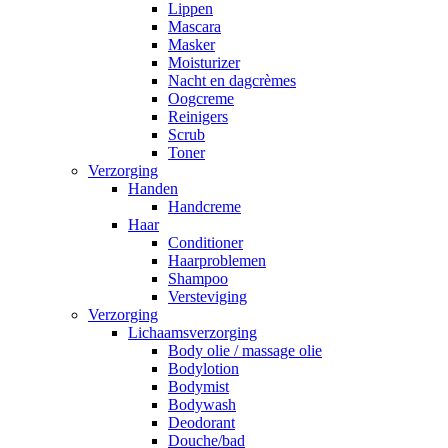
Lippen
Mascara
Masker
Moisturizer
Nacht en dagcrèmes
Oogcreme
Reinigers
Scrub
Toner
Verzorging
Handen
Handcreme
Haar
Conditioner
Haarproblemen
Shampoo
Versteviging
Verzorging
Lichaamsverzorging
Body olie / massage olie
Bodylotion
Bodymist
Bodywash
Deodorant
Douche/bad