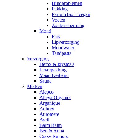
Huidproblemen
Pakking
Parfum bio + vegan
Voeten
Zonbescherming
Mond
Flos
Lipverzorging
Mondwater
Tandpasta
Verzorging
Detox & klysma's
Leverpakking
Maandverband
Sauna
Merken
Alepeo
Alteya Organics
Arganique
Aubrey
Auromere
Avril
Balm Balm
Ben & Anna
Crazy Rumors