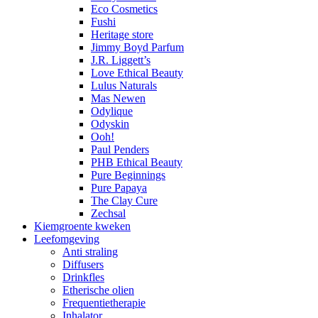
Eco Cosmetics
Fushi
Heritage store
Jimmy Boyd Parfum
J.R. Liggett’s
Love Ethical Beauty
Lulus Naturals
Mas Newen
Odylique
Odyskin
Ooh!
Paul Penders
PHB Ethical Beauty
Pure Beginnings
Pure Papaya
The Clay Cure
Zechsal
Kiemgroente kweken
Leefomgeving
Anti straling
Diffusers
Drinkfles
Etherische olien
Frequentietherapie
Inhalator