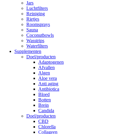
Jars
Luchtfilters
Reiniging
Rietjes
Roomsprays
Sauna
Coconutbowls
Wasstrips
Waterfilters
Supplementen
Doel/producten
Adaptogenen
Afvallen
Algen
Aloe vera
Anti aging
Antibiotica
Bloed
Botten
Brein
Candida
Doel/producten
CBD
Chlorella
Collageen