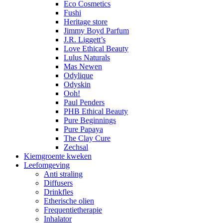
Eco Cosmetics
Fushi
Heritage store
Jimmy Boyd Parfum
J.R. Liggett’s
Love Ethical Beauty
Lulus Naturals
Mas Newen
Odylique
Odyskin
Ooh!
Paul Penders
PHB Ethical Beauty
Pure Beginnings
Pure Papaya
The Clay Cure
Zechsal
Kiemgroente kweken
Leefomgeving
Anti straling
Diffusers
Drinkfles
Etherische olien
Frequentietherapie
Inhalator