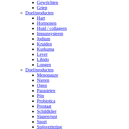
Gewrichten
Griep
Doel/producten
Hart
Hormonen
Huid / collageen
Imuunsysteem
Jodium
Kruiden
Kurkuma
Lever
Libido
Longen
Doel/producten
Menopauze
Nieren
Ogen
Parasieten
Pijn
Probiotica
Prostaat
Schildklier
Slapen/rust
Sport
Spijsvertering