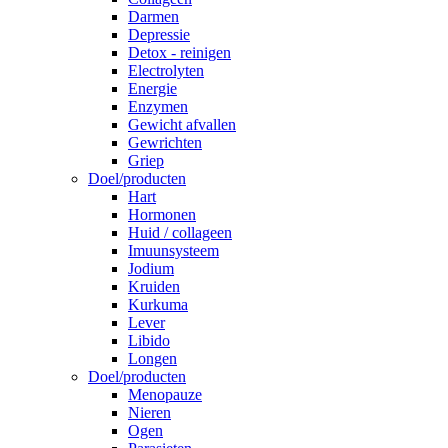
Darmen
Depressie
Detox - reinigen
Electrolyten
Energie
Enzymen
Gewicht afvallen
Gewrichten
Griep
Doel/producten
Hart
Hormonen
Huid / collageen
Imuunsysteem
Jodium
Kruiden
Kurkuma
Lever
Libido
Longen
Doel/producten
Menopauze
Nieren
Ogen