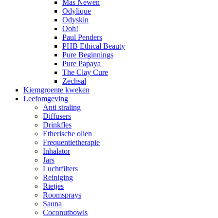
Mas Newen
Odylique
Odyskin
Ooh!
Paul Penders
PHB Ethical Beauty
Pure Beginnings
Pure Papaya
The Clay Cure
Zechsal
Kiemgroente kweken
Leefomgeving
Anti straling
Diffusers
Drinkfles
Etherische olien
Frequentietherapie
Inhalator
Jars
Luchtfilters
Reiniging
Rietjes
Roomsprays
Sauna
Coconutbowls