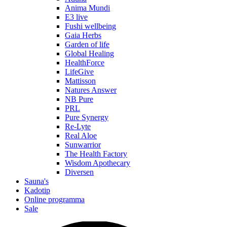
Anima Mundi
E3 live
Fushi wellbeing
Gaia Herbs
Garden of life
Global Healing
HealthForce
LifeGive
Mattisson
Natures Answer
NB Pure
PRL
Pure Synergy
Re-Lyte
Real Aloe
Sunwarrior
The Health Factory
Wisdom Apothecary
Diversen
Sauna's
Kadotip
Online programma
Sale