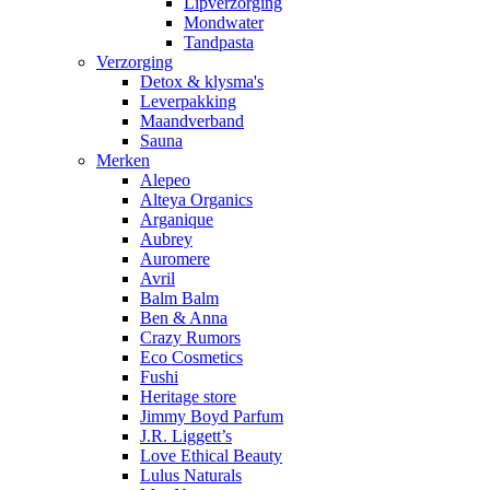
Lipverzorging
Mondwater
Tandpasta
Verzorging
Detox & klysma's
Leverpakking
Maandverband
Sauna
Merken
Alepeo
Alteya Organics
Arganique
Aubrey
Auromere
Avril
Balm Balm
Ben & Anna
Crazy Rumors
Eco Cosmetics
Fushi
Heritage store
Jimmy Boyd Parfum
J.R. Liggett’s
Love Ethical Beauty
Lulus Naturals