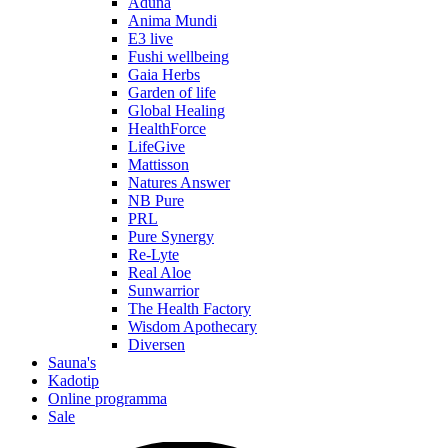
Aduna
Anima Mundi
E3 live
Fushi wellbeing
Gaia Herbs
Garden of life
Global Healing
HealthForce
LifeGive
Mattisson
Natures Answer
NB Pure
PRL
Pure Synergy
Re-Lyte
Real Aloe
Sunwarrior
The Health Factory
Wisdom Apothecary
Diversen
Sauna's
Kadotip
Online programma
Sale