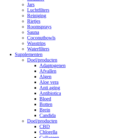
Jars
Luchtfilters
Reiniging
Rietjes
Roomsprays
Sauna
Coconutbowls
Wasstrips
Waterfilters
Supplementen
Doel/producten
Adaptogenen
Afvallen
Algen
Aloe vera
Anti aging
Antibiotica
Bloed
Botten
Brein
Candida
Doel/producten
CBD
Chlorella
Collageen