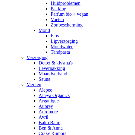
Huidproblemen
Pakking
Parfum bio + vegan
Voeten
Zonbescherming
Mond
Flos
Lipverzorging
Mondwater
Tandpasta
Verzorging
Detox & klysma's
Leverpakking
Maandverband
Sauna
Merken
Alepeo
Alteya Organics
Arganique
Aubrey
Auromere
Avril
Balm Balm
Ben & Anna
Crazy Rumors