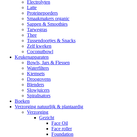
Electrolyten
Latte
Proteinepoeders
Smaakmakers organic
Sappen & Smoothies
Tarwegras
Thee
Tussendoortjes & Snacks
Zelf kweken
Coconutbowl
Keukenapparaten
Bowls, Jars & Flessen
Waterfilters
Kiemsets
Droogovens
Blenders
Slowjuicers
Spiralisators
Boeken
Verzorging natuurlijk & plantaardig
Verzorging
Gezicht
Face Oil
Face roller
Foundation