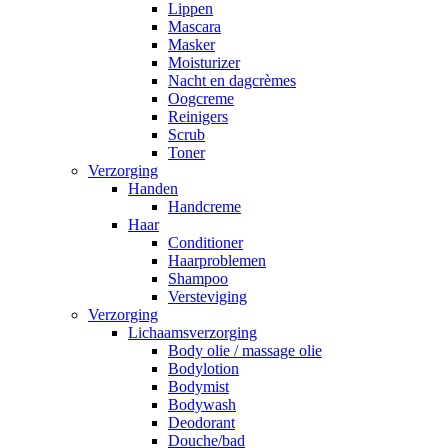
Lippen
Mascara
Masker
Moisturizer
Nacht en dagcrèmes
Oogcreme
Reinigers
Scrub
Toner
Verzorging
Handen
Handcreme
Haar
Conditioner
Haarproblemen
Shampoo
Versteviging
Verzorging
Lichaamsverzorging
Body olie / massage olie
Bodylotion
Bodymist
Bodywash
Deodorant
Douche/bad