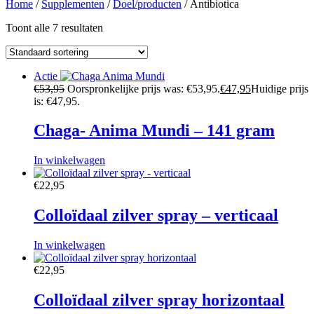
Home
/
Supplementen
/
Doel/producten
/ Antibiotica
Toont alle 7 resultaten
Actie
€
53,95
Oorspronkelijke prijs was: €53,95.
€
47,95
Huidige prijs
is: €47,95.
Chaga- Anima Mundi – 141 gram
In winkelwagen
€
22,95
Colloïdaal zilver spray – verticaal
In winkelwagen
€
22,95
Colloïdaal zilver spray horizontaal