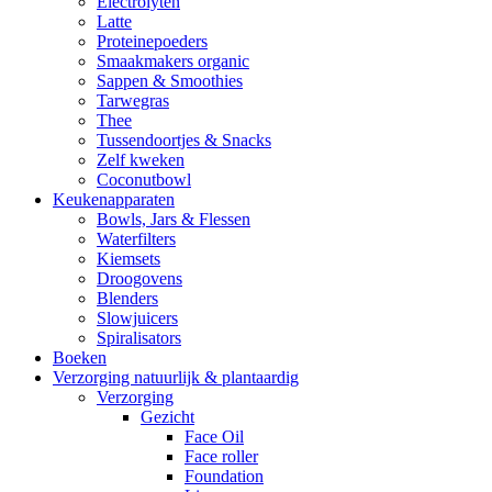
Electrolyten
Latte
Proteinepoeders
Smaakmakers organic
Sappen & Smoothies
Tarwegras
Thee
Tussendoortjes & Snacks
Zelf kweken
Coconutbowl
Keukenapparaten
Bowls, Jars & Flessen
Waterfilters
Kiemsets
Droogovens
Blenders
Slowjuicers
Spiralisators
Boeken
Verzorging natuurlijk & plantaardig
Verzorging
Gezicht
Face Oil
Face roller
Foundation