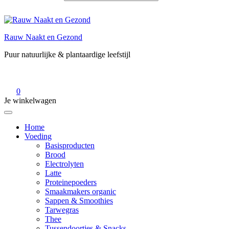
Rauw Naakt en Gezond
Puur natuurlijke & plantaardige leefstijl
0
Je winkelwagen
Home
Voeding
Basisproducten
Brood
Electrolyten
Latte
Proteinepoeders
Smaakmakers organic
Sappen & Smoothies
Tarwegras
Thee
Tussendoortjes & Snacks