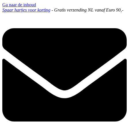
Ga naar de inhoud
Spaar hartjes voor korting
-
Gratis verzending NL vanaf Euro 90,-