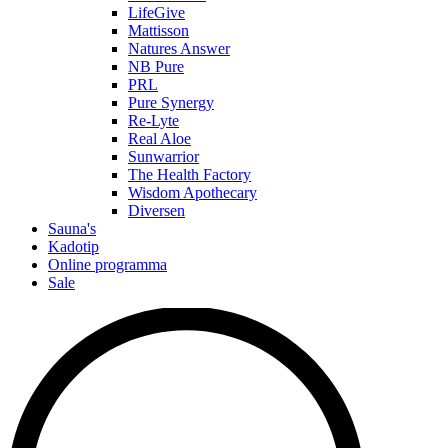
LifeGive
Mattisson
Natures Answer
NB Pure
PRL
Pure Synergy
Re-Lyte
Real Aloe
Sunwarrior
The Health Factory
Wisdom Apothecary
Diversen
Sauna's
Kadotip
Online programma
Sale