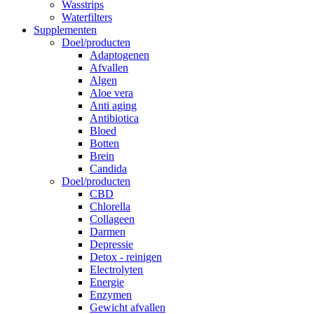
Wasstrips
Waterfilters
Supplementen
Doel/producten
Adaptogenen
Afvallen
Algen
Aloe vera
Anti aging
Antibiotica
Bloed
Botten
Brein
Candida
Doel/producten
CBD
Chlorella
Collageen
Darmen
Depressie
Detox - reinigen
Electrolyten
Energie
Enzymen
Gewicht afvallen