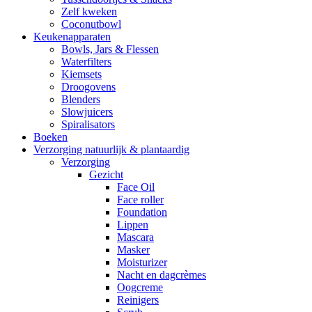
Zelf kweken
Coconutbowl
Keukenapparaten
Bowls, Jars & Flessen
Waterfilters
Kiemsets
Droogovens
Blenders
Slowjuicers
Spiralisators
Boeken
Verzorging natuurlijk & plantaardig
Verzorging
Gezicht
Face Oil
Face roller
Foundation
Lippen
Mascara
Masker
Moisturizer
Nacht en dagcrèmes
Oogcreme
Reinigers