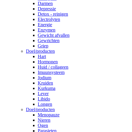
Darmen
Depressie
Detox - reinigen
Electrolyten
Energie
Enzymen
Gewicht afvallen
Gewrichten
Griep
Doel/producten
Hart
Hormonen
Huid / collageen
Imuunsysteem
Jodium
Kruiden
Kurkuma
Lever
Libido
Longen
Doel/producten
Menopauze
Nieren
Ogen
Parasieten