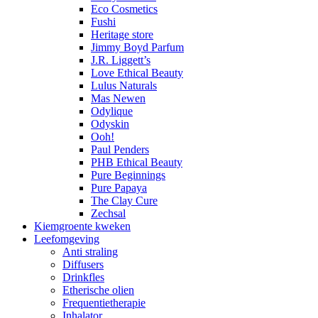
Eco Cosmetics
Fushi
Heritage store
Jimmy Boyd Parfum
J.R. Liggett’s
Love Ethical Beauty
Lulus Naturals
Mas Newen
Odylique
Odyskin
Ooh!
Paul Penders
PHB Ethical Beauty
Pure Beginnings
Pure Papaya
The Clay Cure
Zechsal
Kiemgroente kweken
Leefomgeving
Anti straling
Diffusers
Drinkfles
Etherische olien
Frequentietherapie
Inhalator