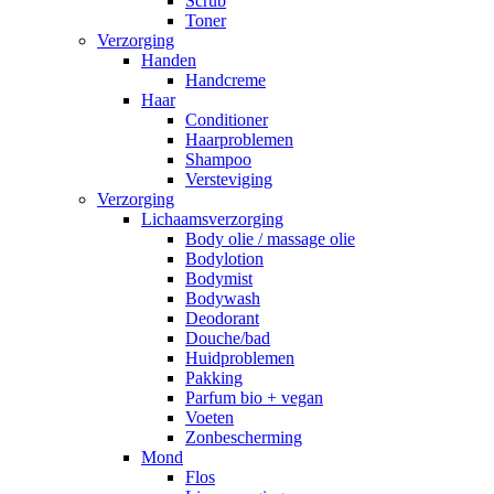
Scrub
Toner
Verzorging
Handen
Handcreme
Haar
Conditioner
Haarproblemen
Shampoo
Versteviging
Verzorging
Lichaamsverzorging
Body olie / massage olie
Bodylotion
Bodymist
Bodywash
Deodorant
Douche/bad
Huidproblemen
Pakking
Parfum bio + vegan
Voeten
Zonbescherming
Mond
Flos