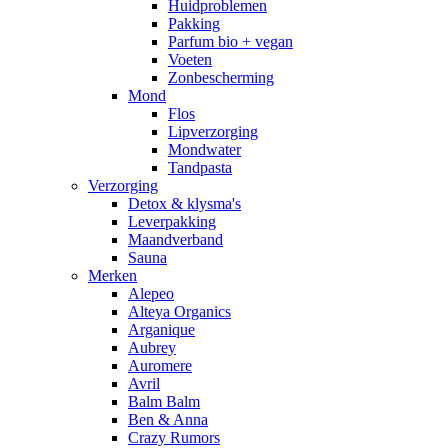
Huidproblemen
Pakking
Parfum bio + vegan
Voeten
Zonbescherming
Mond
Flos
Lipverzorging
Mondwater
Tandpasta
Verzorging
Detox & klysma's
Leverpakking
Maandverband
Sauna
Merken
Alepeo
Alteya Organics
Arganique
Aubrey
Auromere
Avril
Balm Balm
Ben & Anna
Crazy Rumors