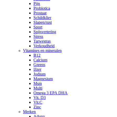
Pijn
Probiotica
Prostaat
Schildklier
Slapen/rust
Sport
Spijsvertering
Stress
Tarwegras
Verkoudheid
Vitamines en mineralen
B12
Calcium
Greens
IJzer
Jodium
Magnesium
Msm
Multi
Omega 3 EPA DHA
Vit. D3
Vit.C
Zinc
Merken
Aduna