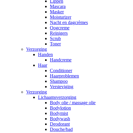
Lippen
Mascara
Masker
Moisturizer
Nacht en dagcrèmes
Oogcreme
Reinigers
Scrub
Toner
Verzorging
Handen
Handcreme
Haar
Conditioner
Haarproblemen
Shampoo
Versteviging
Verzorging
Lichaamsverzorging
Body olie / massage olie
Bodylotion
Bodymist
Bodywash
Deodorant
Douche/bad