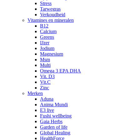
Stress
Tarwegras
Verkoudheid
Vitamines en mineralen
B12
Calcium
Greens
IJzer
Jodium
Magnesium
Msm
Multi
Omega 3 EPA DHA
Vit. D3
Vit.C
Zinc
Merken
Aduna
Anima Mundi
E3 live
Fushi wellbeing
Gaia Herbs
Garden of life
Global Healing
HealthForce