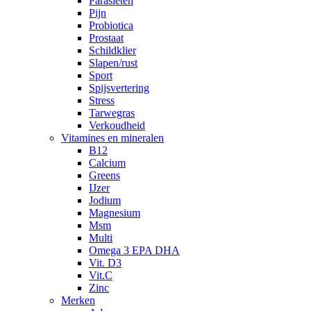
Parasieten
Pijn
Probiotica
Prostaat
Schildklier
Slapen/rust
Sport
Spijsvertering
Stress
Tarwegras
Verkoudheid
Vitamines en mineralen
B12
Calcium
Greens
IJzer
Jodium
Magnesium
Msm
Multi
Omega 3 EPA DHA
Vit. D3
Vit.C
Zinc
Merken