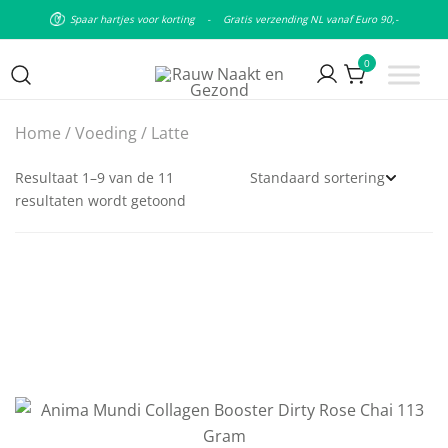
Spaar hartjes voor korting
-
Gratis verzending NL vanaf Euro 90,-
0
Puur natuurlijke & plantaardige
Rauw Naakt en Gezond
Home
/
Voeding
/ Latte
leefstijl
Resultaat 1–9 van de 11
resultaten wordt getoond