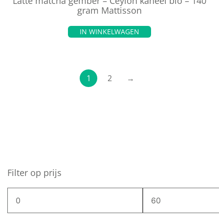
Latte matcha gember – Ceylon kaneel bio – 140
gram Mattisson
IN WINKELWAGEN
1
2
→
Filter op prijs