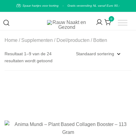
Spaar hartjes voor korting
-
Gratis verzending NL vanaf Euro 90,-
0
Puur natuurlijke & plantaardige leefstijl
Rauw Naakt en Gezond
Home
/
Supplementen
/
Doel/producten
/ Botten
Resultaat 1–9 van de 24
resultaten wordt getoond