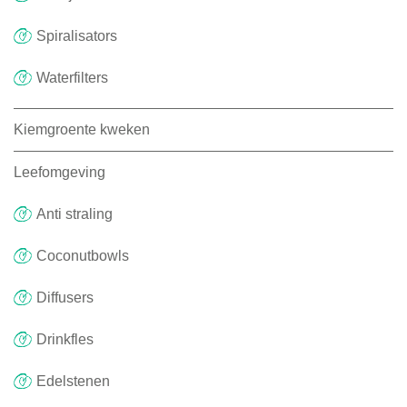
Spiralisators
Waterfilters
Kiemgroente kweken
Leefomgeving
Anti straling
Coconutbowls
Diffusers
Drinkfles
Edelstenen