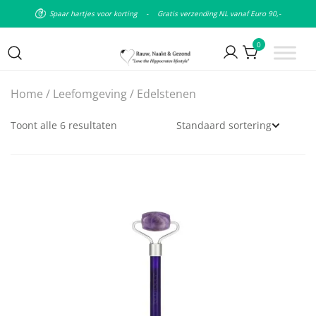
Spaar hartjes voor korting
-
Gratis verzending NL vanaf Euro 90,-
0
Puur natuurlijke & plantaardige
Rauw Naakt en Gezond
Home
/
Leefomgeving
/ Edelstenen
leefstijl
Toont alle 6 resultaten