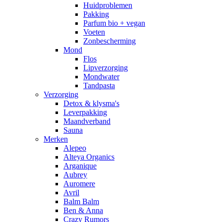
Huidproblemen
Pakking
Parfum bio + vegan
Voeten
Zonbescherming
Mond
Flos
Lipverzorging
Mondwater
Tandpasta
Verzorging
Detox & klysma's
Leverpakking
Maandverband
Sauna
Merken
Alepeo
Alteya Organics
Arganique
Aubrey
Auromere
Avril
Balm Balm
Ben & Anna
Crazy Rumors