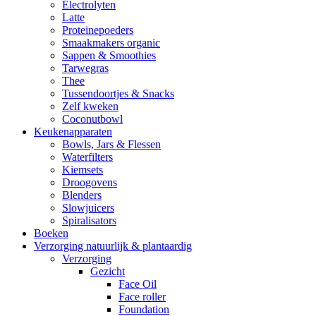
Electrolyten
Latte
Proteinepoeders
Smaakmakers organic
Sappen & Smoothies
Tarwegras
Thee
Tussendoortjes & Snacks
Zelf kweken
Coconutbowl
Keukenapparaten
Bowls, Jars & Flessen
Waterfilters
Kiemsets
Droogovens
Blenders
Slowjuicers
Spiralisators
Boeken
Verzorging natuurlijk & plantaardig
Verzorging
Gezicht
Face Oil
Face roller
Foundation