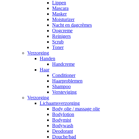
Lippen
Mascara
Masker
Moisturizer
Nacht en dagcrèmes
Oogcreme
Reinigers
Scrub
Toner
Verzorging
Handen
Handcreme
Haar
Conditioner
Haarproblemen
Shampoo
Versteviging
Verzorging
Lichaamsverzorging
Body olie / massage olie
Bodylotion
Bodymist
Bodywash
Deodorant
Douche/bad