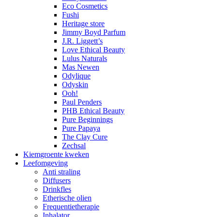
Eco Cosmetics
Fushi
Heritage store
Jimmy Boyd Parfum
J.R. Liggett’s
Love Ethical Beauty
Lulus Naturals
Mas Newen
Odylique
Odyskin
Ooh!
Paul Penders
PHB Ethical Beauty
Pure Beginnings
Pure Papaya
The Clay Cure
Zechsal
Kiemgroente kweken
Leefomgeving
Anti straling
Diffusers
Drinkfles
Etherische olien
Frequentietherapie
Inhalator