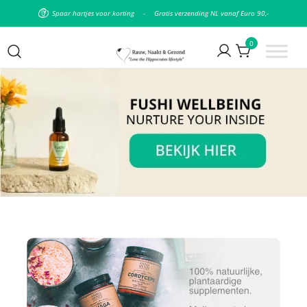
Spaar hartjes voor korting
-
Gratis verzending NL vanaf Euro 90,-
0
Puur natuurlijke & plantaardige
Rauw Naakt en Gezond
leefstijl