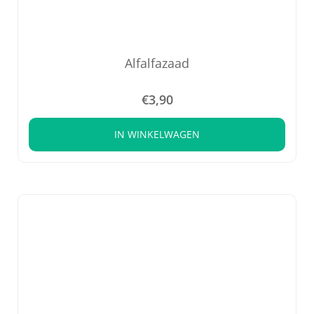
Alfalfazaad
€
3,90
IN WINKELWAGEN