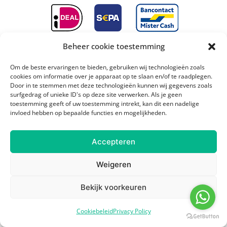
Beheer cookie toestemming
Om de beste ervaringen te bieden, gebruiken wij technologieën zoals
Wil je meer inspiratie opdoen?
cookies om informatie over je apparaat op te slaan en/of te raadplegen.
Door in te stemmen met deze technologieën kunnen wij gegevens zoals
Ontvang mijn voeding- & gezondheidstips plus
surfgedrag of unieke ID's op deze site verwerken. Als je geen
recepten gratis in je mailbox. (2x per maand)
toestemming geeft of uw toestemming intrekt, kan dit een nadelige
invloed hebben op bepaalde functies en mogelijkheden.
Accepteren
Weigeren
Bekijk voorkeuren
Cookiebeleid
Privacy Policy
© Copyright 2024 Rauw, Naakt en Gezond – Created by
Wendy Venema