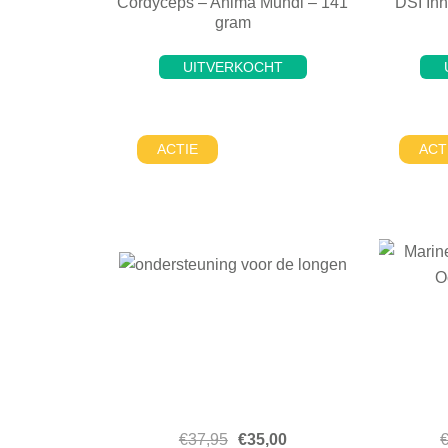
Cordyceps – Anima Mundi – 141
DSI Inh
gram
UITVERKOCHT
ACTIE
ACT
€
37,95
€
35,00