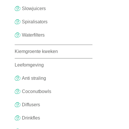
Slowjuicers
Spiralisators
Waterfilters
Kiemgroente kweken
Leefomgeving
Anti straling
Coconutbowls
Diffusers
Drinkfles