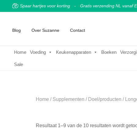
Spaar hartjes voor korting
-
Gratis verzending NL vanaf E
Blog
Over Suzanne
Contact
Home
Voeding
Keukenapparaten
Boeken
Verzorgi
Sale
Home
/
Supplementen
/
Doel/producten
/ Long
Resultaat 1–9 van de 10 resultaten wordt geto