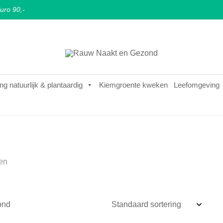
uro 90,-
Puur natuurlijke & plantaardige leefstijl
Rauw Naakt en Gezond
ng natuurlijk & plantaardig
Kiemgroente kweken
Leefomgeving
en
ond