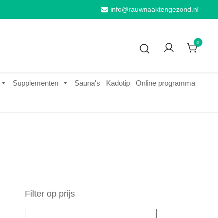
info@rauwnaaktengezond.nl
0
Supplementen
Sauna's
Kadotip
Online programma
Filter op prijs