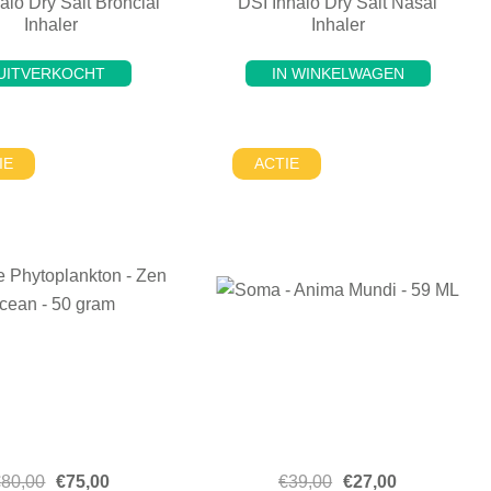
alo Dry Salt Broncial
DSI Inhalo Dry Salt Nasal
Inhaler
Inhaler
UITVERKOCHT
IN WINKELWAGEN
IE
ACTIE
€
80,00
€
75,00
€
39,00
€
27,00