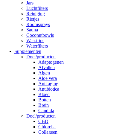
Jars
Luchtfilters
Reiniging
Rietjes
Roomsprays
Sauna
Coconutbowls
Wasstrips
Waterfilters
Supplementen
Doel/producten
Adaptogenen
Afvallen
Algen
Aloe vera
Anti aging
Antibiotica
Bloed
Botten
Brein
Candida
Doel/producten
CBD
Chlorella
Collageen