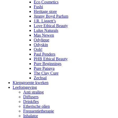
Eco Cosmetics
Fushi
Heritage store
Jimmy Boyd Parfum
J.R. Liggett’s
Love Ethical Beauty
Lulus Naturals
Mas Newen
Odylique
Odyskin
Ooh!
Paul Penders
PHB Ethical Beauty
Pure Beginnings
Pure Papaya
The Clay Cure
Zechsal
Kiemgroente kweken
Leefomgeving
Anti straling
Diffusers
Drinkfles
Etherische olien
Frequentietherapie
Inhalator