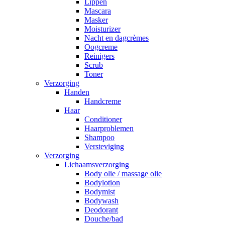
Lippen
Mascara
Masker
Moisturizer
Nacht en dagcrèmes
Oogcreme
Reinigers
Scrub
Toner
Verzorging
Handen
Handcreme
Haar
Conditioner
Haarproblemen
Shampoo
Versteviging
Verzorging
Lichaamsverzorging
Body olie / massage olie
Bodylotion
Bodymist
Bodywash
Deodorant
Douche/bad