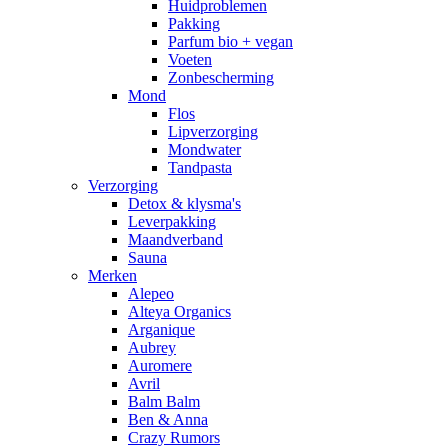
Huidproblemen
Pakking
Parfum bio + vegan
Voeten
Zonbescherming
Mond
Flos
Lipverzorging
Mondwater
Tandpasta
Verzorging
Detox & klysma's
Leverpakking
Maandverband
Sauna
Merken
Alepeo
Alteya Organics
Arganique
Aubrey
Auromere
Avril
Balm Balm
Ben & Anna
Crazy Rumors