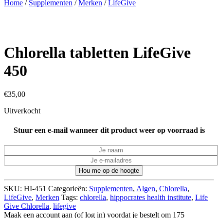
Home
/
Supplementen
/
Merken
/
LifeGive
Chlorella tabletten LifeGive
450
€
35,00
Uitverkocht
Stuur een e-mail wanneer dit product weer op voorraad is
Hou me op de hoogte
SKU:
HI-451
Categorieën:
Supplementen
,
Algen
,
Chlorella
,
LifeGive
,
Merken
Tags:
chlorella
,
hippocrates health institute
,
Life
Give Chlorella
,
lifegive
Maak een account aan (of log in) voordat je bestelt om
175