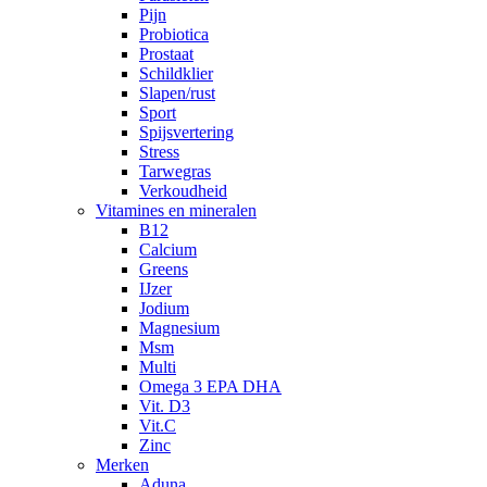
Pijn
Probiotica
Prostaat
Schildklier
Slapen/rust
Sport
Spijsvertering
Stress
Tarwegras
Verkoudheid
Vitamines en mineralen
B12
Calcium
Greens
IJzer
Jodium
Magnesium
Msm
Multi
Omega 3 EPA DHA
Vit. D3
Vit.C
Zinc
Merken
Aduna