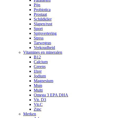
Parasieten
Pijn
Probiotica
Prostaat
Schildklier
Slapen/rust
Sport
Spijsvertering
Stress
Tarwegras
Verkoudheid
Vitamines en mineralen
B12
Calcium
Greens
IJzer
Jodium
Magnesium
Msm
Multi
Omega 3 EPA DHA
Vit. D3
Vit.C
Zinc
Merken