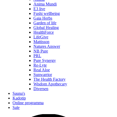
Anima Mundi
E3 live
Fushi wellbeing
Gaia Herbs
Garden of life
Global Healing
HealthForce
LifeGive
Mattisson
Natures Answer
NB Pure
PRL
Pure Synergy
Re-Lyte
Real Aloe
Sunwarrior
The Health Factory
Wisdom Apothecary
Diversen
Sauna's
Kadotip
Online programma
Sale