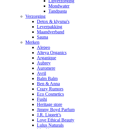
Lipverzorging
Mondwater
Tandpasta
Verzorging
Detox & klysma's
Leverpakking
Maandverband
Sauna
Merken
Alepeo
Alteya Organics
Arganique
Aubrey
Auromere
Avril
Balm Balm
Ben & Anna
Crazy Rumors
Eco Cosmetics
Fushi
Heritage store
Jimmy Boyd Parfum
J.R. Liggett’s
Love Ethical Beauty
Lulus Naturals