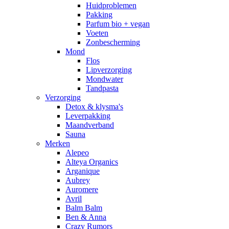
Huidproblemen
Pakking
Parfum bio + vegan
Voeten
Zonbescherming
Mond
Flos
Lipverzorging
Mondwater
Tandpasta
Verzorging
Detox & klysma's
Leverpakking
Maandverband
Sauna
Merken
Alepeo
Alteya Organics
Arganique
Aubrey
Auromere
Avril
Balm Balm
Ben & Anna
Crazy Rumors