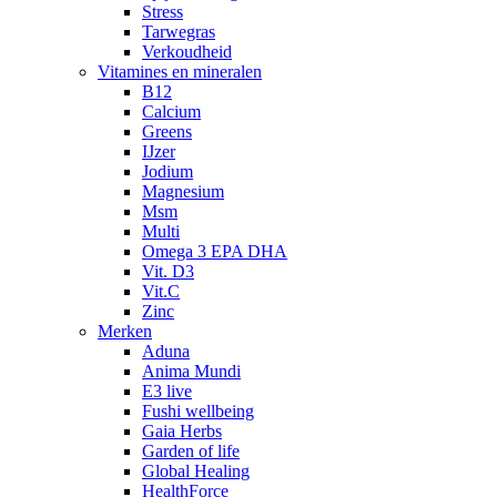
Stress
Tarwegras
Verkoudheid
Vitamines en mineralen
B12
Calcium
Greens
IJzer
Jodium
Magnesium
Msm
Multi
Omega 3 EPA DHA
Vit. D3
Vit.C
Zinc
Merken
Aduna
Anima Mundi
E3 live
Fushi wellbeing
Gaia Herbs
Garden of life
Global Healing
HealthForce