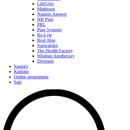
LifeGive
Mattisson
Natures Answer
NB Pure
PRL
Pure Synergy
Re-Lyte
Real Aloe
Sunwarrior
The Health Factory
Wisdom Apothecary
Diversen
Sauna's
Kadotip
Online programma
Sale