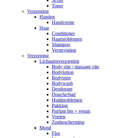
Scrub
Toner
Verzorging
Handen
Handcreme
Haar
Conditioner
Haarproblemen
Shampoo
Versteviging
Verzorging
Lichaamsverzorging
Body olie / massage olie
Bodylotion
Bodymist
Bodywash
Deodorant
Douche/bad
Huidproblemen
Pakking
Parfum bio + vegan
Voeten
Zonbescherming
Mond
Flos