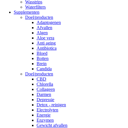
Wasstrips
Waterfilters
Supplementen
Doel/producten
Adaptogenen
Afvallen
Algen
Aloe vera
Anti aging
Antibiotica
Bloed
Botten
Brein
Candida
Doel/producten
CBD
Chlorella
Collageen
Darmen
Depressie
Detox - reinigen
Electrolyten
Energie
Enzymen
Gewicht afvallen