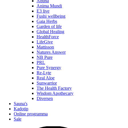
Aduna
Anima Mundi
E3 live
Fushi wellbeing
Gaia Herbs
Garden of life
Global Healing
HealthForce
LifeGive
Mattisson
Natures Answer
NB Pure
PRL
Pure Synergy
Re-Lyte
Real Aloe
Sunwarrior
The Health Factory
Wisdom Apothecary
Diversen
Sauna's
Kadotip
Online programma
Sale