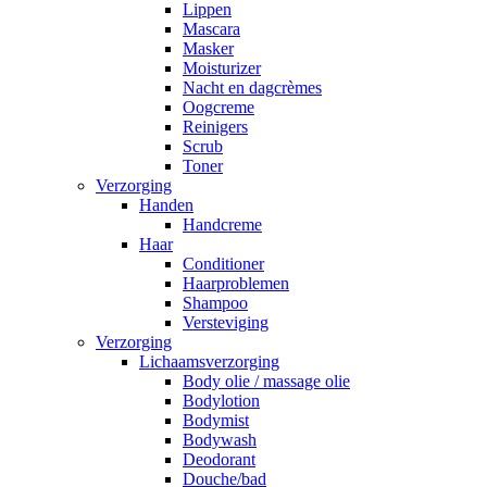
Lippen
Mascara
Masker
Moisturizer
Nacht en dagcrèmes
Oogcreme
Reinigers
Scrub
Toner
Verzorging
Handen
Handcreme
Haar
Conditioner
Haarproblemen
Shampoo
Versteviging
Verzorging
Lichaamsverzorging
Body olie / massage olie
Bodylotion
Bodymist
Bodywash
Deodorant
Douche/bad