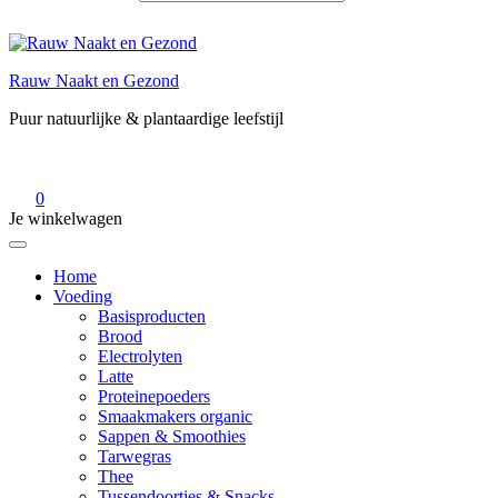
Rauw Naakt en Gezond
Puur natuurlijke & plantaardige leefstijl
0
Je winkelwagen
Home
Voeding
Basisproducten
Brood
Electrolyten
Latte
Proteinepoeders
Smaakmakers organic
Sappen & Smoothies
Tarwegras
Thee
Tussendoortjes & Snacks