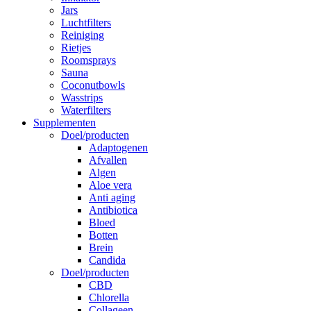
Jars
Luchtfilters
Reiniging
Rietjes
Roomsprays
Sauna
Coconutbowls
Wasstrips
Waterfilters
Supplementen
Doel/producten
Adaptogenen
Afvallen
Algen
Aloe vera
Anti aging
Antibiotica
Bloed
Botten
Brein
Candida
Doel/producten
CBD
Chlorella
Collageen