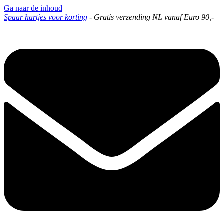
Ga naar de inhoud
Spaar hartjes voor korting
-
Gratis verzending NL vanaf Euro 90,-