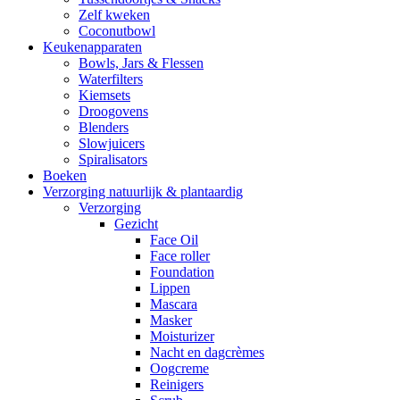
Zelf kweken
Coconutbowl
Keukenapparaten
Bowls, Jars & Flessen
Waterfilters
Kiemsets
Droogovens
Blenders
Slowjuicers
Spiralisators
Boeken
Verzorging natuurlijk & plantaardig
Verzorging
Gezicht
Face Oil
Face roller
Foundation
Lippen
Mascara
Masker
Moisturizer
Nacht en dagcrèmes
Oogcreme
Reinigers