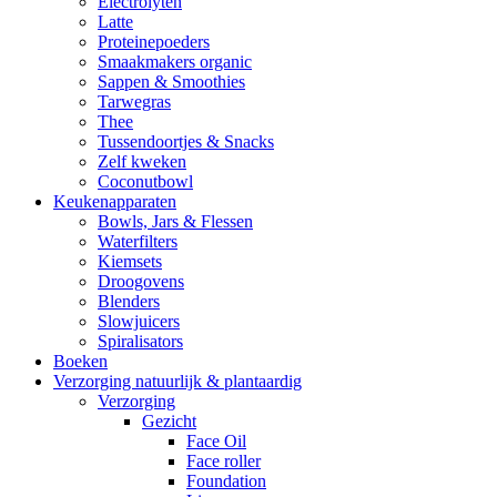
Electrolyten
Latte
Proteinepoeders
Smaakmakers organic
Sappen & Smoothies
Tarwegras
Thee
Tussendoortjes & Snacks
Zelf kweken
Coconutbowl
Keukenapparaten
Bowls, Jars & Flessen
Waterfilters
Kiemsets
Droogovens
Blenders
Slowjuicers
Spiralisators
Boeken
Verzorging natuurlijk & plantaardig
Verzorging
Gezicht
Face Oil
Face roller
Foundation