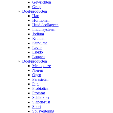
Gewrichten
Griep
Doel/producten
Hart
Hormonen
Huid / collageen
Imuunsysteem
Jodium
Kruiden
Kurkuma
Lever
Libido
Longen
Doel/producten
Menopauze
Nieren
Ogen
Parasieten
Pijn
Probiotica
Prostaat
Schildklier
Slapen/rust
Sport
Spijsvertering