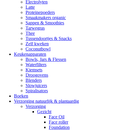
Electrolyten
Latte
Proteinepoeders
Smaakmakers organic
Sappen & Smoothies
Tarwegras
Thee
Tussendoortjes & Snacks
Zelf kweken
Coconutbowl
Keukenapparaten
Bowls, Jars & Flessen
Waterfilters
Kiemsets
Droogovens
Blenders
Slowjuicers
Spiralisators
Boeken
Verzorging natuurlijk & plantaardig
Verzorging
Gezicht
Face Oil
Face roller
Foundation