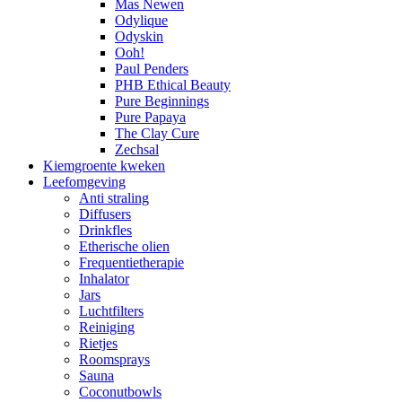
Mas Newen
Odylique
Odyskin
Ooh!
Paul Penders
PHB Ethical Beauty
Pure Beginnings
Pure Papaya
The Clay Cure
Zechsal
Kiemgroente kweken
Leefomgeving
Anti straling
Diffusers
Drinkfles
Etherische olien
Frequentietherapie
Inhalator
Jars
Luchtfilters
Reiniging
Rietjes
Roomsprays
Sauna
Coconutbowls