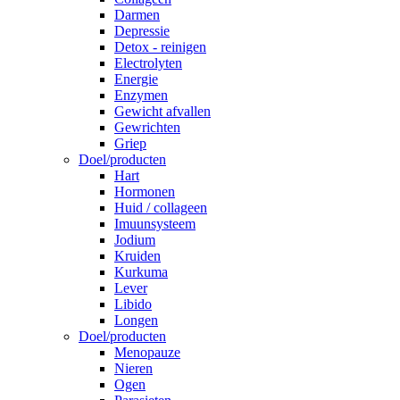
Darmen
Depressie
Detox - reinigen
Electrolyten
Energie
Enzymen
Gewicht afvallen
Gewrichten
Griep
Doel/producten
Hart
Hormonen
Huid / collageen
Imuunsysteem
Jodium
Kruiden
Kurkuma
Lever
Libido
Longen
Doel/producten
Menopauze
Nieren
Ogen