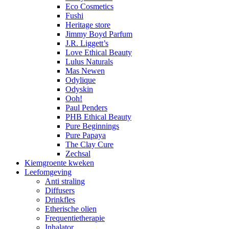
Eco Cosmetics
Fushi
Heritage store
Jimmy Boyd Parfum
J.R. Liggett’s
Love Ethical Beauty
Lulus Naturals
Mas Newen
Odylique
Odyskin
Ooh!
Paul Penders
PHB Ethical Beauty
Pure Beginnings
Pure Papaya
The Clay Cure
Zechsal
Kiemgroente kweken
Leefomgeving
Anti straling
Diffusers
Drinkfles
Etherische olien
Frequentietherapie
Inhalator