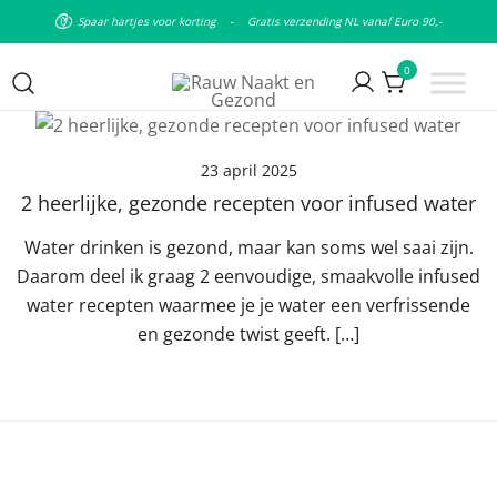
Spaar hartjes voor korting
-
Gratis verzending NL vanaf Euro 90,-
0
Puur natuurlijke & plantaardige
Rauw Naakt en Gezond
leefstijl
23 april 2025
2 heerlijke, gezonde recepten voor infused water
Water drinken is gezond, maar kan soms wel saai zijn.
Daarom deel ik graag 2 eenvoudige, smaakvolle infused
water recepten waarmee je je water een verfrissende
en gezonde twist geeft. […]