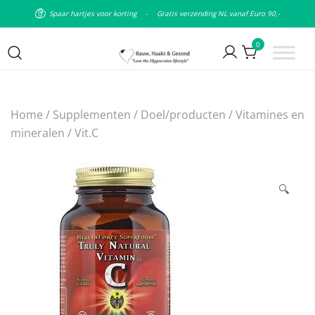
Spaar hartjes voor korting
-
Gratis verzending NL vanaf Euro 90,-
0
Puur natuurlijke & plantaardige
Rauw Naakt en Gezond
leefstijl
Home
/
Supplementen
/
Doel/producten
/
Vitamines en
mineralen
/
Vit.C
🔍