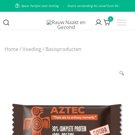
Spaar hartjes voor korting
-
Gratis verzending NL vanaf Euro 90,-
0
Puur natuurlijke & plantaardige
Rauw Naakt en Gezond
leefstijl
Home
/
Voeding
/
Basisproducten
🔍