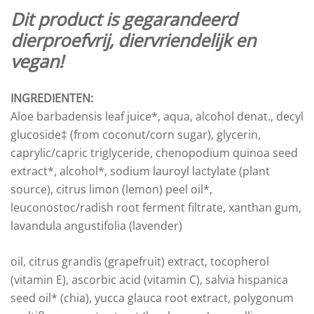
Dit product is gegarandeerd
dierproefvrij, diervriendelijk en
vegan!
INGREDIENTEN:
Aloe barbadensis leaf juice*, aqua, alcohol denat., decyl
glucoside‡ (from coconut/corn sugar), glycerin,
caprylic/capric triglyceride, chenopodium quinoa seed
extract*, alcohol*, sodium lauroyl lactylate (plant
source), citrus limon (lemon) peel oil*,
leuconostoc/radish root ferment filtrate, xanthan gum,
lavandula angustifolia (lavender)
oil, citrus grandis (grapefruit) extract, tocopherol
(vitamin E), ascorbic acid (vitamin C), salvia hispanica
seed oil* (chia), yucca glauca root extract, polygonum