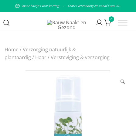
Spaar hartjes voor korting
-
Gratis verzending NL vanaf Euro 90,-
0
Puur natuurlijke & plantaardige
Rauw Naakt en Gezond
leefstijl
Home
/
Verzorging natuurlijk &
plantaardig
/
Haar
/
Versteviging & verzorging
🔍