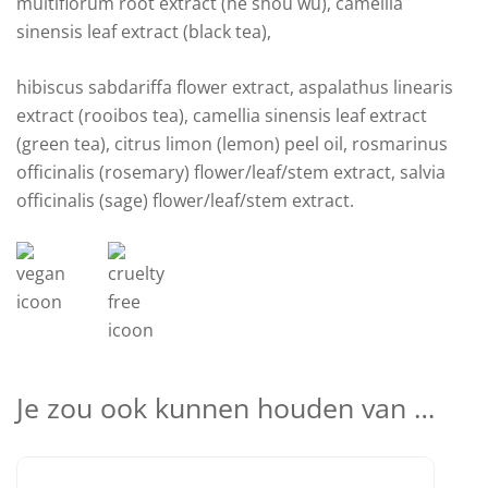
multiflorum root extract (he shou wu), camellia
sinensis leaf extract (black tea),
hibiscus sabdariffa flower extract, aspalathus linearis
extract (rooibos tea), camellia sinensis leaf extract
(green tea), citrus limon (lemon) peel oil, rosmarinus
officinalis (rosemary) flower/leaf/stem extract, salvia
officinalis (sage) flower/leaf/stem extract.
Je zou ook kunnen houden van …