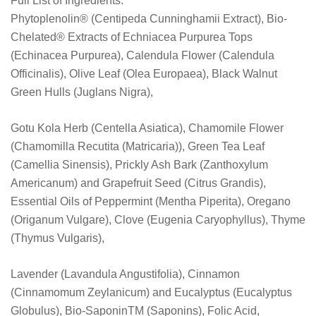
Full List of Ingredients:
Phytoplenolin® (Centipeda Cunninghamii Extract), Bio-
Chelated® Extracts of Echniacea Purpurea Tops
(Echinacea Purpurea), Calendula Flower (Calendula
Officinalis), Olive Leaf (Olea Europaea), Black Walnut
Green Hulls (Juglans Nigra),
Gotu Kola Herb (Centella Asiatica), Chamomile Flower
(Chamomilla Recutita (Matricaria)), Green Tea Leaf
(Camellia Sinensis), Prickly Ash Bark (Zanthoxylum
Americanum) and Grapefruit Seed (Citrus Grandis),
Essential Oils of Peppermint (Mentha Piperita), Oregano
(Origanum Vulgare), Clove (Eugenia Caryophyllus), Thyme
(Thymus Vulgaris),
Lavender (Lavandula Angustifolia), Cinnamon
(Cinnamomum Zeylanicum) and Eucalyptus (Eucalyptus
Globulus), Bio-SaponinTM (Saponins), Folic Acid,