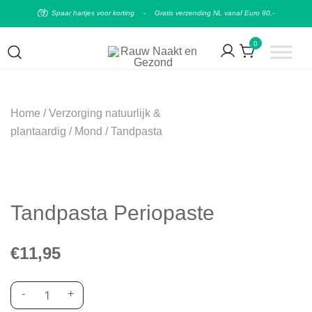
Spaar hartjes voor korting
-
Gratis verzending NL vanaf Euro 90,-
0
Puur natuurlijke & plantaardige leefstijl
Rauw Naakt en Gezond
Home
/
Verzorging natuurlijk &
plantaardig
/
Mond
/
Tandpasta
Tandpasta Periopaste
€
11,95
-
+