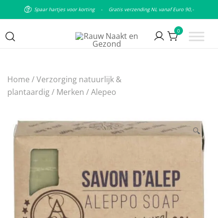
Spaar hartjes voor korting
-
Gratis verzending NL vanaf Euro 90,-
0
Puur natuurlijke & plantaardige
Rauw Naakt en Gezond
leefstijl
Home
/
Verzorging natuurlijk &
plantaardig
/
Merken
/
Alepeo
🔍