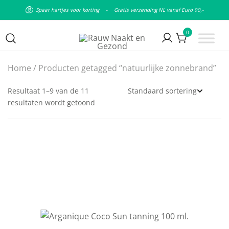
Spaar hartjes voor korting
-
Gratis verzending NL vanaf Euro 90,-
0
Puur natuurlijke & plantaardige
Rauw Naakt en Gezond
Home
/ Producten getagged “natuurlijke zonnebrand”
leefstijl
Resultaat 1–9 van de 11
resultaten wordt getoond