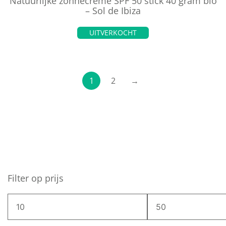
Natuurlijke zonnecrème SPF 50 stick 40 gram bio
– Sol de Ibiza
UITVERKOCHT
1
2
→
Filter op prijs