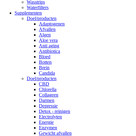
Wasstrips
Waterfilters
Supplementen
Doel/producten
Adaptogenen
Afvallen
Algen
Aloe vera
Anti aging
Antibiotica
Bloed
Botten
Brein
Candida
Doel/producten
CBD
Chlorella
Collageen
Darmen
Depressie
Detox - reinigen
Electrolyten
Energie
Enzymen
Gewicht afvallen