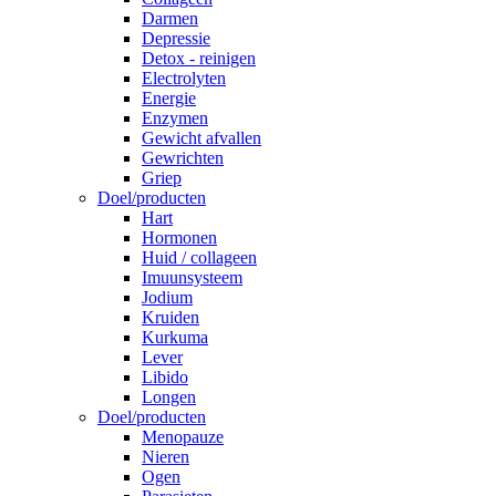
Darmen
Depressie
Detox - reinigen
Electrolyten
Energie
Enzymen
Gewicht afvallen
Gewrichten
Griep
Doel/producten
Hart
Hormonen
Huid / collageen
Imuunsysteem
Jodium
Kruiden
Kurkuma
Lever
Libido
Longen
Doel/producten
Menopauze
Nieren
Ogen