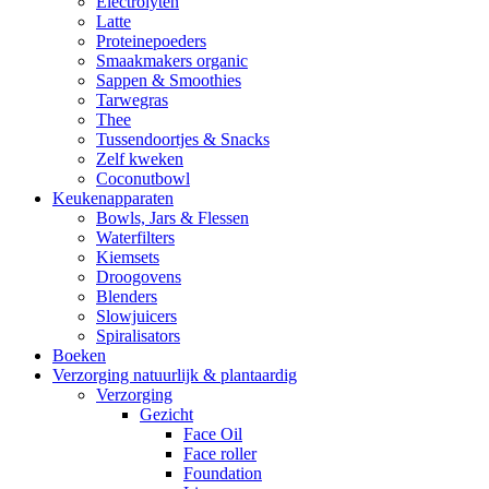
Electrolyten
Latte
Proteinepoeders
Smaakmakers organic
Sappen & Smoothies
Tarwegras
Thee
Tussendoortjes & Snacks
Zelf kweken
Coconutbowl
Keukenapparaten
Bowls, Jars & Flessen
Waterfilters
Kiemsets
Droogovens
Blenders
Slowjuicers
Spiralisators
Boeken
Verzorging natuurlijk & plantaardig
Verzorging
Gezicht
Face Oil
Face roller
Foundation