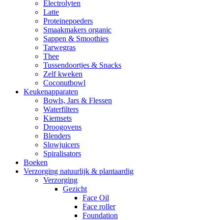
Electrolyten
Latte
Proteinepoeders
Smaakmakers organic
Sappen & Smoothies
Tarwegras
Thee
Tussendoortjes & Snacks
Zelf kweken
Coconutbowl
Keukenapparaten
Bowls, Jars & Flessen
Waterfilters
Kiemsets
Droogovens
Blenders
Slowjuicers
Spiralisators
Boeken
Verzorging natuurlijk & plantaardig
Verzorging
Gezicht
Face Oil
Face roller
Foundation