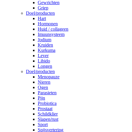
Gewrichten
Griep
Doel/producten
Hart
Hormonen
Huid / collageen
Imuunsysteem
Jodium
Kruiden
Kurkuma
Lever
Libido
Longen
Doel/producten
Menopauze
Nieren
Ogen
Parasieten
Pijn
Probiotica
Prostaat
Schildklier
Slapen/rust
Sport
Spijsvertering