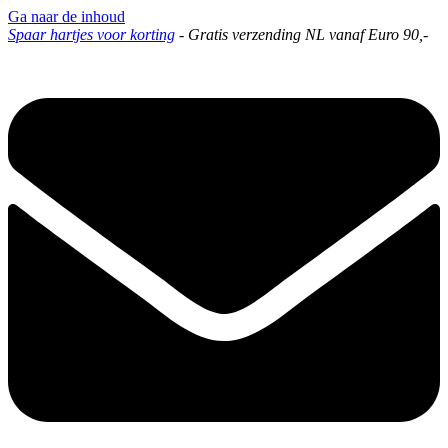
Ga naar de inhoud
Spaar hartjes voor korting
-
Gratis verzending NL vanaf Euro 90,-