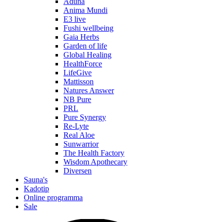
Aduna
Anima Mundi
E3 live
Fushi wellbeing
Gaia Herbs
Garden of life
Global Healing
HealthForce
LifeGive
Mattisson
Natures Answer
NB Pure
PRL
Pure Synergy
Re-Lyte
Real Aloe
Sunwarrior
The Health Factory
Wisdom Apothecary
Diversen
Sauna's
Kadotip
Online programma
Sale