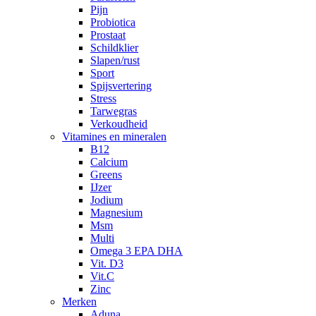
Pijn
Probiotica
Prostaat
Schildklier
Slapen/rust
Sport
Spijsvertering
Stress
Tarwegras
Verkoudheid
Vitamines en mineralen
B12
Calcium
Greens
IJzer
Jodium
Magnesium
Msm
Multi
Omega 3 EPA DHA
Vit. D3
Vit.C
Zinc
Merken
Aduna