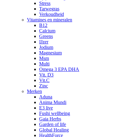
Stress
Tarwegras
Verkoudheid
Vitamines en mineralen
B12
Calcium
Greens
IJzer
Jodium
Magnesium
Msm
Multi
Omega 3 EPA DHA
Vit. D3
Vit.C
Zinc
Merken
Aduna
Anima Mundi
E3 live
Fushi wellbeing
Gaia Herbs
Garden of life
Global Healing
HealthForce