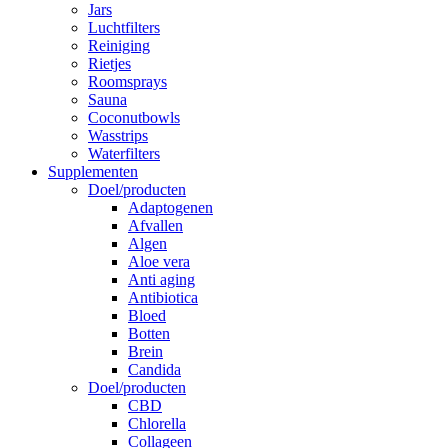
Jars
Luchtfilters
Reiniging
Rietjes
Roomsprays
Sauna
Coconutbowls
Wasstrips
Waterfilters
Supplementen
Doel/producten
Adaptogenen
Afvallen
Algen
Aloe vera
Anti aging
Antibiotica
Bloed
Botten
Brein
Candida
Doel/producten
CBD
Chlorella
Collageen