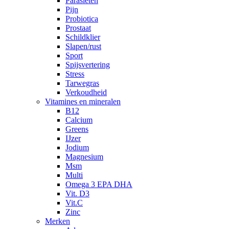
Parasieten
Pijn
Probiotica
Prostaat
Schildklier
Slapen/rust
Sport
Spijsvertering
Stress
Tarwegras
Verkoudheid
Vitamines en mineralen
B12
Calcium
Greens
IJzer
Jodium
Magnesium
Msm
Multi
Omega 3 EPA DHA
Vit. D3
Vit.C
Zinc
Merken