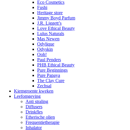
Eco Cosmetics
Fushi
Heritage store
Jimmy Boyd Parfum
J.R. Liggett’s
Love Ethical Beauty
Lulus Naturals
Mas Newen
Odylique
Odyskin
Ooh!
Paul Penders
PHB Ethical Beauty
Pure Beginnings
Pure Papaya
The Clay Cure
Zechsal
Kiemgroente kweken
Leefomgeving
Anti straling
Diffusers
Drinkfles
Etherische olien
Frequentietherapie
Inhalator