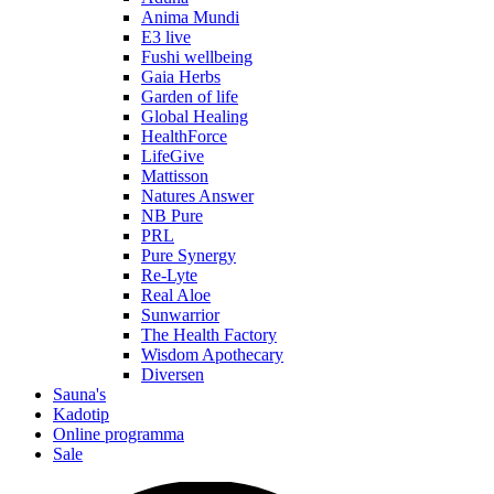
Anima Mundi
E3 live
Fushi wellbeing
Gaia Herbs
Garden of life
Global Healing
HealthForce
LifeGive
Mattisson
Natures Answer
NB Pure
PRL
Pure Synergy
Re-Lyte
Real Aloe
Sunwarrior
The Health Factory
Wisdom Apothecary
Diversen
Sauna's
Kadotip
Online programma
Sale