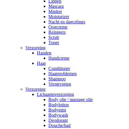
Lippen
Mascara
Masker
Moisturizer
Nacht en dagcrèmes
Oogcreme
Reinigers
Scrub
Toner
Verzorging
Handen
Handcreme
Haar
Conditioner
Haarproblemen
Shampoo
Versteviging
Verzorging
Lichaamsverzorging
Body olie / massage olie
Bodylotion
Bodymist
Bodywash
Deodorant
Douche/bad