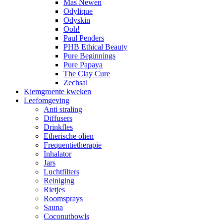
Mas Newen
Odylique
Odyskin
Ooh!
Paul Penders
PHB Ethical Beauty
Pure Beginnings
Pure Papaya
The Clay Cure
Zechsal
Kiemgroente kweken
Leefomgeving
Anti straling
Diffusers
Drinkfles
Etherische olien
Frequentietherapie
Inhalator
Jars
Luchtfilters
Reiniging
Rietjes
Roomsprays
Sauna
Coconutbowls