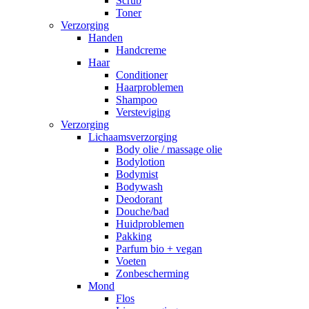
Scrub
Toner
Verzorging
Handen
Handcreme
Haar
Conditioner
Haarproblemen
Shampoo
Versteviging
Verzorging
Lichaamsverzorging
Body olie / massage olie
Bodylotion
Bodymist
Bodywash
Deodorant
Douche/bad
Huidproblemen
Pakking
Parfum bio + vegan
Voeten
Zonbescherming
Mond
Flos