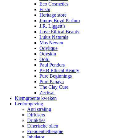
Eco Cosmetics
Fushi
Heritage store
Jimmy Boyd Parfum
J.R. Liggett’s
Love Ethical Beauty
Lulus Naturals
Mas Newen
Odylique
Odyskin
Ooh!
Paul Penders
PHB Ethical Beauty
Pure Beginnings
Pure Papaya
The Clay Cure
Zechsal
Kiemgroente kweken
Leefomgeving
Anti straling
Diffusers
Drinkfles
Etherische olien
Frequentietherapie
Inhalator