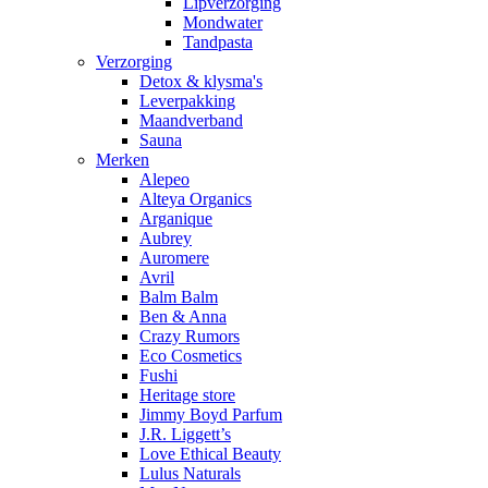
Lipverzorging
Mondwater
Tandpasta
Verzorging
Detox & klysma's
Leverpakking
Maandverband
Sauna
Merken
Alepeo
Alteya Organics
Arganique
Aubrey
Auromere
Avril
Balm Balm
Ben & Anna
Crazy Rumors
Eco Cosmetics
Fushi
Heritage store
Jimmy Boyd Parfum
J.R. Liggett’s
Love Ethical Beauty
Lulus Naturals