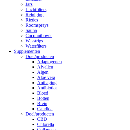
Jars
Luchtfilters
Reiniging
Rietjes
Roomsprays
Sauna
Coconutbowls
Wasstrips
Waterfilters
Supplementen
Doel/producten
Adaptogenen
Afvallen
Algen
Aloe vera
Anti aging
Antibiotica
Bloed
Botten
Brein
Candida
Doel/producten
CBD
Chlorella
Collageen