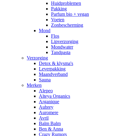
Huidproblemen
Pakking
Parfum bio + vegan
Voeten
Zonbescherming
Mond
Flos
Lipverzorging
Mondwater
Tandpasta
Verzorging
Detox & klysma's
Leverpakking
Maandverband
Sauna
Merken
Alepeo
Alteya Organics
Arganique
Aubrey
Auromere
Avril
Balm Balm
Ben & Anna
Crazy Rumors