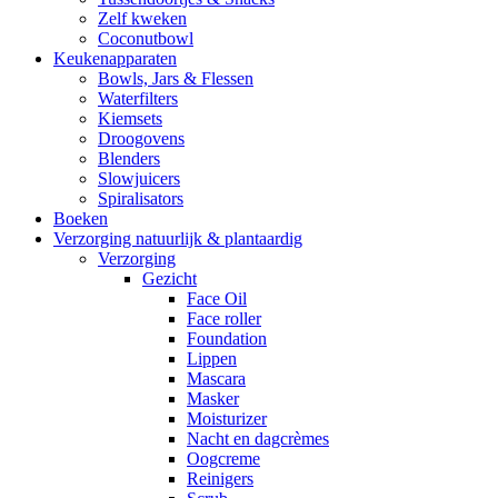
Zelf kweken
Coconutbowl
Keukenapparaten
Bowls, Jars & Flessen
Waterfilters
Kiemsets
Droogovens
Blenders
Slowjuicers
Spiralisators
Boeken
Verzorging natuurlijk & plantaardig
Verzorging
Gezicht
Face Oil
Face roller
Foundation
Lippen
Mascara
Masker
Moisturizer
Nacht en dagcrèmes
Oogcreme
Reinigers