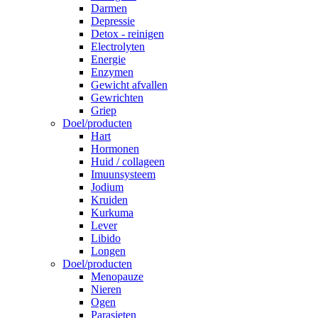
Darmen
Depressie
Detox - reinigen
Electrolyten
Energie
Enzymen
Gewicht afvallen
Gewrichten
Griep
Doel/producten
Hart
Hormonen
Huid / collageen
Imuunsysteem
Jodium
Kruiden
Kurkuma
Lever
Libido
Longen
Doel/producten
Menopauze
Nieren
Ogen
Parasieten