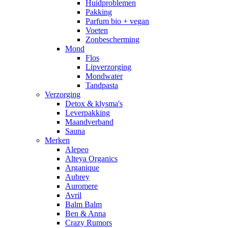
Huidproblemen
Pakking
Parfum bio + vegan
Voeten
Zonbescherming
Mond
Flos
Lipverzorging
Mondwater
Tandpasta
Verzorging
Detox & klysma's
Leverpakking
Maandverband
Sauna
Merken
Alepeo
Alteya Organics
Arganique
Aubrey
Auromere
Avril
Balm Balm
Ben & Anna
Crazy Rumors