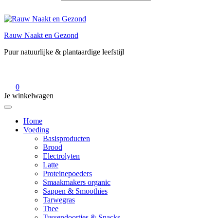
Rauw Naakt en Gezond
Puur natuurlijke & plantaardige leefstijl
0
Je winkelwagen
Home
Voeding
Basisproducten
Brood
Electrolyten
Latte
Proteinepoeders
Smaakmakers organic
Sappen & Smoothies
Tarwegras
Thee
Tussendoortjes & Snacks