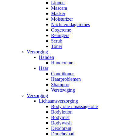
Lippen
Mascara
Masker
Moisturizer
Nacht en dagcrèmes
Oogcreme
Reinigers
Scrub
Toner
Verzorging
Handen
Handcreme
Haar
Conditioner
Haarproblemen
Shampoo
Versteviging
Verzorging
Lichaamsverzorging
Body olie / massage olie
Bodylotion
Bodymist
Bodywash
Deodorant
Douche/bad