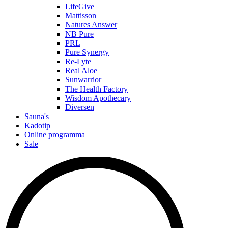
LifeGive
Mattisson
Natures Answer
NB Pure
PRL
Pure Synergy
Re-Lyte
Real Aloe
Sunwarrior
The Health Factory
Wisdom Apothecary
Diversen
Sauna's
Kadotip
Online programma
Sale