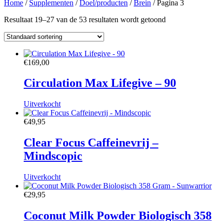
Home
/
Supplementen
/
Doel/producten
/
Brein
/ Pagina 3
Resultaat 19–27 van de 53 resultaten wordt getoond
€
169,00
Circulation Max Lifegive – 90
Uitverkocht
€
49,95
Clear Focus Caffeinevrij –
Mindscopic
Uitverkocht
€
29,95
Coconut Milk Powder Biologisch 358