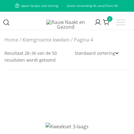
Spaar hartjes voor korting
-
Gratis verzending NL vanaf Euro 90,-
0
Puur natuurlijke & plantaardige
Rauw Naakt en Gezond
Home
/
Kiemgroente kweken
/ Pagina 4
leefstijl
Resultaat 28–36 van de 50
resultaten wordt getoond