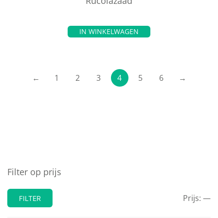
Rucolazaad
IN WINKELWAGEN
←
1
2
3
4
5
6
→
Filter op prijs
Prijs:
—
FILTER