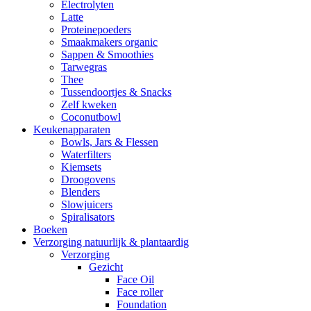
Electrolyten
Latte
Proteinepoeders
Smaakmakers organic
Sappen & Smoothies
Tarwegras
Thee
Tussendoortjes & Snacks
Zelf kweken
Coconutbowl
Keukenapparaten
Bowls, Jars & Flessen
Waterfilters
Kiemsets
Droogovens
Blenders
Slowjuicers
Spiralisators
Boeken
Verzorging natuurlijk & plantaardig
Verzorging
Gezicht
Face Oil
Face roller
Foundation