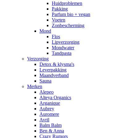
Huidproblemen
Pakking
Parfum bio + vegan
Voeten
Zonbescherming
Mond
Flos
Lipverzorging
Mondwater
Tandpasta
Verzorging
Detox & klysma's
Leverpakking
Maandverband
Sauna
Merken
Alepeo
Alteya Organics
Arganique
Aubrey
Auromere
Avril
Balm Balm
Ben & Anna
Crazy Rumors