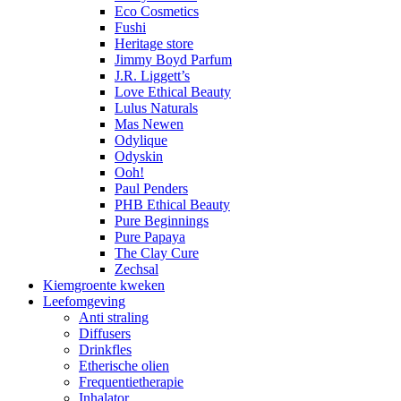
Eco Cosmetics
Fushi
Heritage store
Jimmy Boyd Parfum
J.R. Liggett’s
Love Ethical Beauty
Lulus Naturals
Mas Newen
Odylique
Odyskin
Ooh!
Paul Penders
PHB Ethical Beauty
Pure Beginnings
Pure Papaya
The Clay Cure
Zechsal
Kiemgroente kweken
Leefomgeving
Anti straling
Diffusers
Drinkfles
Etherische olien
Frequentietherapie
Inhalator