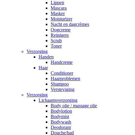
Lippen
Mascara
Masker
Moisturizer
Nacht en dagcrèmes
Oogcreme
Reinigers
Scrub
Toner
Verzorging
Handen
Handcreme
Haar
Conditioner
Haarproblemen
Shampoo
Versteviging
Verzorging
Lichaamsverzorging
Body olie / massage olie
Bodylotion
Bodymist
Bodywash
Deodorant
Douche/bad