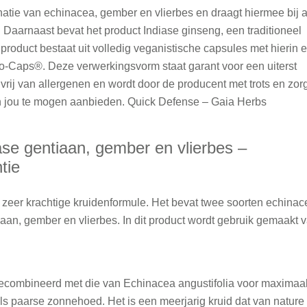
atie van echinacea, gember en vlierbes en draagt hiermee bij 
aarnaast bevat het product Indiase ginseng, een traditioneel
 product bestaat uit volledig veganistische capsules met hierin 
o-Caps®. Deze verwerkingsvorm staat garant voor een uiterst
rij van allergenen en wordt door de producent met trots en zor
aan jou te mogen aanbieden. Quick Defense – Gaia Herbs
se gentiaan, gember en vlierbes –
tie
eer krachtige kruidenformule. Het bevat twee soorten echinac
aan, gember en vlierbes. In dit product wordt gebruik gemaakt 
ecombineerd met die van Echinacea angustifolia voor maximaa
ls paarse zonnehoed. Het is een meerjarig kruid dat van nature