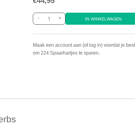
€
44,95
-
+
IN WINKELWAGEN
Maak een account aan (of log in) voordat je best
om
224
Spaarhartjes te sparen.
erbs