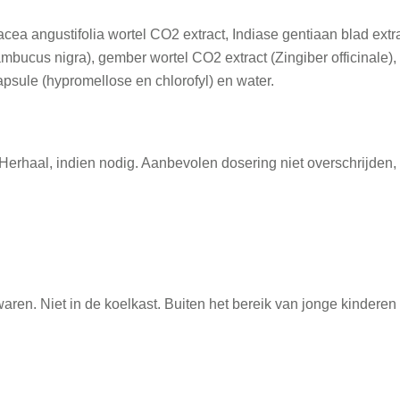
ea angustifolia wortel CO2 extract, Indiase gentiaan blad extr
ambucus nigra), gember wortel CO2 extract (Zingiber officinale),
capsule (hypromellose en chlorofyl) en water.
erhaal, indien nodig. Aanbevolen dosering niet overschrijden,
ren. Niet in de koelkast. Buiten het bereik van jonge kinderen