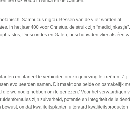
enteel ook volop in Afrika en de Cariben.
 (botanisch: Sambucus nigra). Bessen van de vlier worden al
, in het jaar 400 voor Christus, de struik zijn “medicijnkastje”.
ophrastus, Dioscorides en Galen, beschouwden vlier als één v
lanten en planeet te verbinden om zo genezing te creëren. Zij
nsen evolueerden samen. Dit maakt ons beide onlosmakelijk m
id die we nodig hebben om te genezen.’ Voor het vervaardigen 
denformules zijn zuiverheid, potentie en integriteit de leiden
 bewust, omdat kwaliteitsplanten uiteraard kwaliteitsproducten