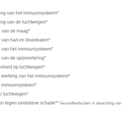
king van het immuunsysteem*
ing van de luchtwegen*
g van de maag*
 van hart en bloedvaten*
g van het immuunsysteem*
van de spijsvertering*
nvloed op luchtwegen*
le werking van het immuunsysteem*
het immuunsysteem*
op luchtwegen*
en tegen oxidatieve schade**
Gezondheidsclaim in afwachting van