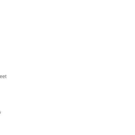
eet
s