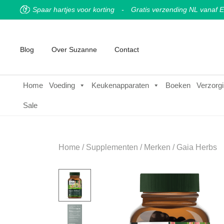
Spaar hartjes voor korting
-
Gratis verzending NL vanaf E
Blog
Over Suzanne
Contact
Home
Voeding
Keukenapparaten
Boeken
Verzorgi
Sale
Home
/
Supplementen
/
Merken
/
Gaia Herbs