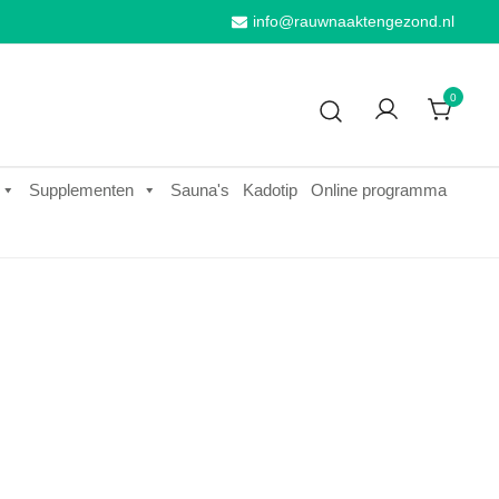
info@rauwnaaktengezond.nl
0
Supplementen
Sauna's
Kadotip
Online programma