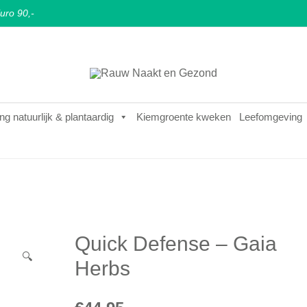
uro 90,-
Puur natuurlijke & plantaardige leefstijl
Rauw Naakt en Gezond
ng natuurlijk & plantaardig
Kiemgroente kweken
Leefomgeving
Quick Defense – Gaia
🔍
Herbs