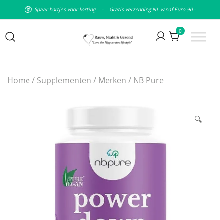
Spaar hartjes voor korting
-
Gratis verzending NL vanaf Euro 90,-
0
Puur natuurlijke & plantaardige
Rauw Naakt en Gezond
leefstijl
Home
/
Supplementen
/
Merken
/
NB Pure
🔍