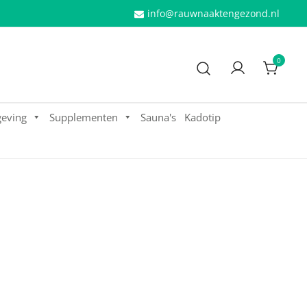
info@rauwnaaktengezond.nl
0
eving
Supplementen
Sauna's
Kadotip