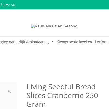
f Euro 90,-
Puur natuurlijke & plantaardige leefstijl
Rauw Naakt en Gezond
rging natuurlijk & plantaardig
Kiemgroente kweken
Leefomg
Living Seedful Bread
🔍
Slices Cranberrie 250
Gram