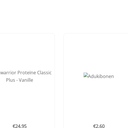
€
24,95
€
2,60