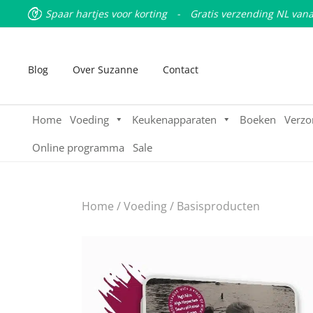
Spaar hartjes voor korting
-
Gratis verzending NL vana
Blog
Over Suzanne
Contact
Home
Voeding
Keukenapparaten
Boeken
Verzo
Online programma
Sale
Home
/
Voeding
/
Basisproducten