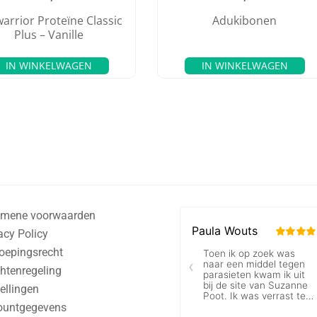
arrior Proteïne Classic
Adukibonen
Plus – Vanille
IN WINKELWAGEN
IN WINKELWAGEN
emene voorwaarden
acy Policy
oepingsrecht
htenregeling
ellingen
ountgegevens