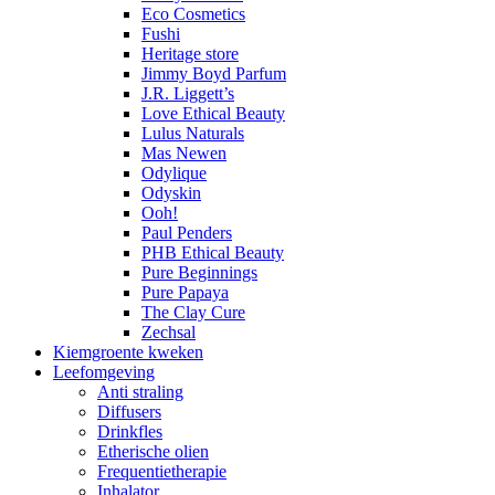
Eco Cosmetics
Fushi
Heritage store
Jimmy Boyd Parfum
J.R. Liggett’s
Love Ethical Beauty
Lulus Naturals
Mas Newen
Odylique
Odyskin
Ooh!
Paul Penders
PHB Ethical Beauty
Pure Beginnings
Pure Papaya
The Clay Cure
Zechsal
Kiemgroente kweken
Leefomgeving
Anti straling
Diffusers
Drinkfles
Etherische olien
Frequentietherapie
Inhalator