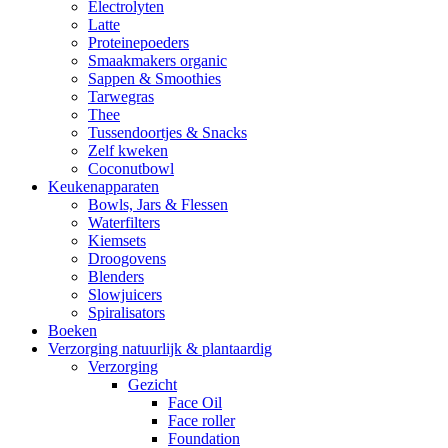
Electrolyten
Latte
Proteinepoeders
Smaakmakers organic
Sappen & Smoothies
Tarwegras
Thee
Tussendoortjes & Snacks
Zelf kweken
Coconutbowl
Keukenapparaten
Bowls, Jars & Flessen
Waterfilters
Kiemsets
Droogovens
Blenders
Slowjuicers
Spiralisators
Boeken
Verzorging natuurlijk & plantaardig
Verzorging
Gezicht
Face Oil
Face roller
Foundation