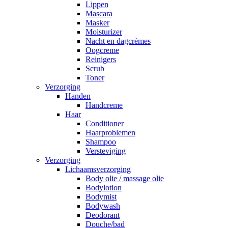
Lippen
Mascara
Masker
Moisturizer
Nacht en dagcrèmes
Oogcreme
Reinigers
Scrub
Toner
Verzorging
Handen
Handcreme
Haar
Conditioner
Haarproblemen
Shampoo
Versteviging
Verzorging
Lichaamsverzorging
Body olie / massage olie
Bodylotion
Bodymist
Bodywash
Deodorant
Douche/bad