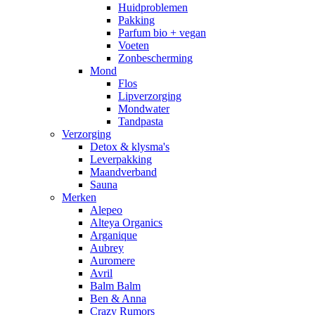
Huidproblemen
Pakking
Parfum bio + vegan
Voeten
Zonbescherming
Mond
Flos
Lipverzorging
Mondwater
Tandpasta
Verzorging
Detox & klysma's
Leverpakking
Maandverband
Sauna
Merken
Alepeo
Alteya Organics
Arganique
Aubrey
Auromere
Avril
Balm Balm
Ben & Anna
Crazy Rumors