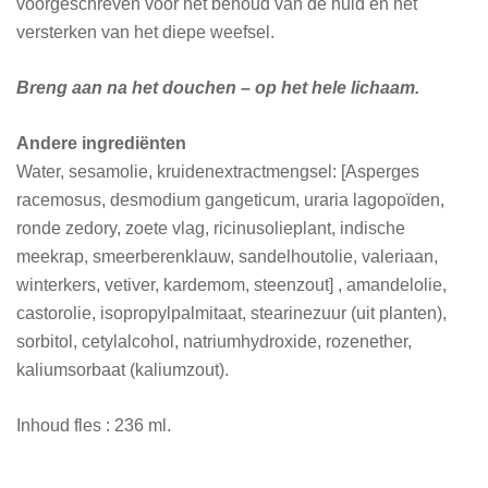
voorgeschreven voor het behoud van de huid en het
versterken van het diepe weefsel.
Breng aan na het douchen – op het hele lichaam.
Andere ingrediënten
Water, sesamolie, kruidenextractmengsel: [Asperges
racemosus, desmodium gangeticum, uraria lagopoïden,
ronde zedory, zoete vlag, ricinusolieplant, indische
meekrap, smeerberenklauw, sandelhoutolie, valeriaan,
winterkers, vetiver, kardemom, steenzout] , amandelolie,
castorolie, isopropylpalmitaat, stearinezuur (uit planten),
sorbitol, cetylalcohol, natriumhydroxide, rozenether,
kaliumsorbaat (kaliumzout).
Inhoud fles : 236 ml.