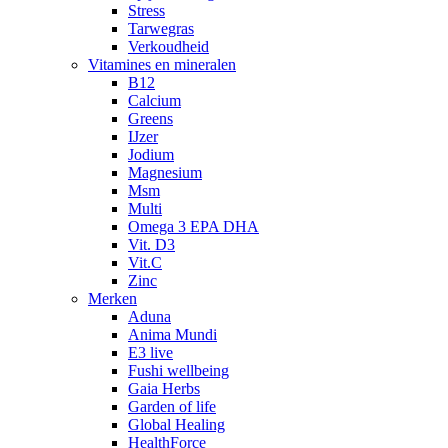
Stress
Tarwegras
Verkoudheid
Vitamines en mineralen
B12
Calcium
Greens
IJzer
Jodium
Magnesium
Msm
Multi
Omega 3 EPA DHA
Vit. D3
Vit.C
Zinc
Merken
Aduna
Anima Mundi
E3 live
Fushi wellbeing
Gaia Herbs
Garden of life
Global Healing
HealthForce