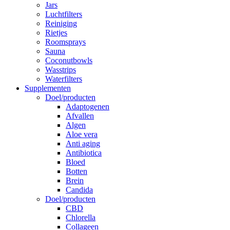
Jars
Luchtfilters
Reiniging
Rietjes
Roomsprays
Sauna
Coconutbowls
Wasstrips
Waterfilters
Supplementen
Doel/producten
Adaptogenen
Afvallen
Algen
Aloe vera
Anti aging
Antibiotica
Bloed
Botten
Brein
Candida
Doel/producten
CBD
Chlorella
Collageen