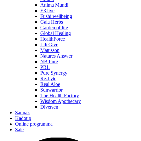
Anima Mundi
E3 live
Fushi wellbeing
Gaia Herbs
Garden of life
Global Healing
HealthForce
LifeGive
Mattisson
Natures Answer
NB Pure
PRL
Pure Synergy
Re-Lyte
Real Aloe
Sunwarrior
The Health Factory
Wisdom Apothecary
Diversen
Sauna's
Kadotip
Online programma
Sale