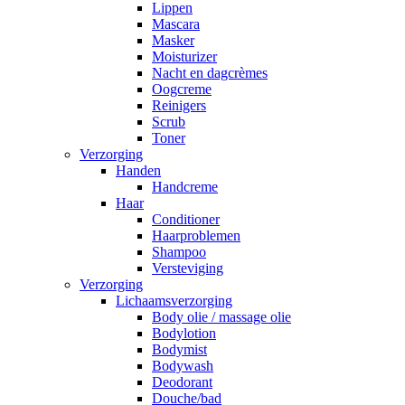
Lippen
Mascara
Masker
Moisturizer
Nacht en dagcrèmes
Oogcreme
Reinigers
Scrub
Toner
Verzorging
Handen
Handcreme
Haar
Conditioner
Haarproblemen
Shampoo
Versteviging
Verzorging
Lichaamsverzorging
Body olie / massage olie
Bodylotion
Bodymist
Bodywash
Deodorant
Douche/bad