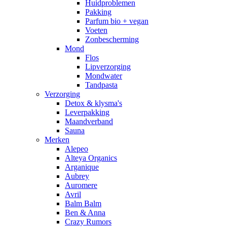
Huidproblemen
Pakking
Parfum bio + vegan
Voeten
Zonbescherming
Mond
Flos
Lipverzorging
Mondwater
Tandpasta
Verzorging
Detox & klysma's
Leverpakking
Maandverband
Sauna
Merken
Alepeo
Alteya Organics
Arganique
Aubrey
Auromere
Avril
Balm Balm
Ben & Anna
Crazy Rumors