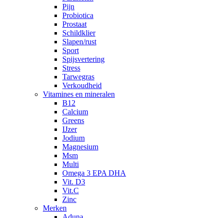
Pijn
Probiotica
Prostaat
Schildklier
Slapen/rust
Sport
Spijsvertering
Stress
Tarwegras
Verkoudheid
Vitamines en mineralen
B12
Calcium
Greens
IJzer
Jodium
Magnesium
Msm
Multi
Omega 3 EPA DHA
Vit. D3
Vit.C
Zinc
Merken
Aduna