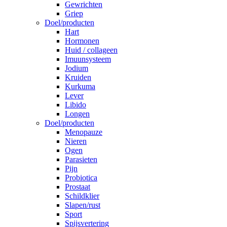
Gewrichten
Griep
Doel/producten
Hart
Hormonen
Huid / collageen
Imuunsysteem
Jodium
Kruiden
Kurkuma
Lever
Libido
Longen
Doel/producten
Menopauze
Nieren
Ogen
Parasieten
Pijn
Probiotica
Prostaat
Schildklier
Slapen/rust
Sport
Spijsvertering