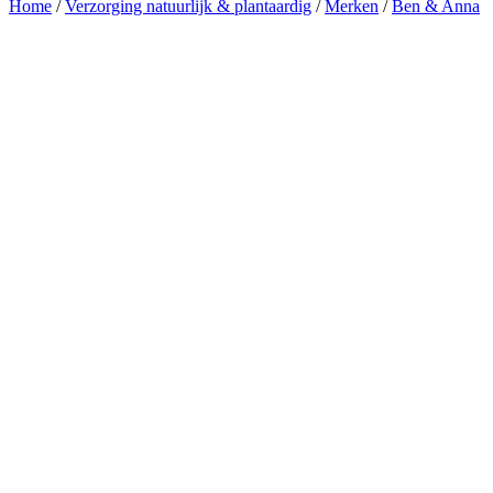
Home
/
Verzorging natuurlijk & plantaardig
/
Merken
/
Ben & Anna