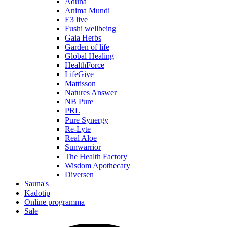
Aduna
Anima Mundi
E3 live
Fushi wellbeing
Gaia Herbs
Garden of life
Global Healing
HealthForce
LifeGive
Mattisson
Natures Answer
NB Pure
PRL
Pure Synergy
Re-Lyte
Real Aloe
Sunwarrior
The Health Factory
Wisdom Apothecary
Diversen
Sauna's
Kadotip
Online programma
Sale