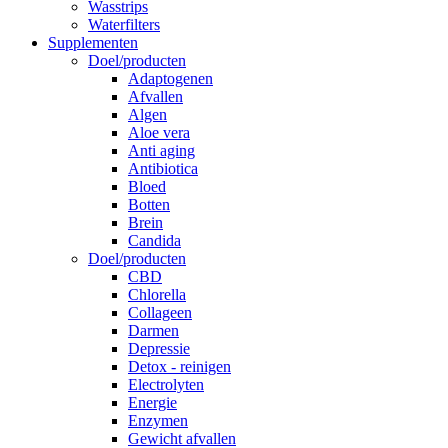
Wasstrips
Waterfilters
Supplementen
Doel/producten
Adaptogenen
Afvallen
Algen
Aloe vera
Anti aging
Antibiotica
Bloed
Botten
Brein
Candida
Doel/producten
CBD
Chlorella
Collageen
Darmen
Depressie
Detox - reinigen
Electrolyten
Energie
Enzymen
Gewicht afvallen