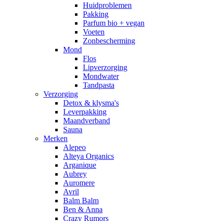
Huidproblemen
Pakking
Parfum bio + vegan
Voeten
Zonbescherming
Mond
Flos
Lipverzorging
Mondwater
Tandpasta
Verzorging
Detox & klysma's
Leverpakking
Maandverband
Sauna
Merken
Alepeo
Alteya Organics
Arganique
Aubrey
Auromere
Avril
Balm Balm
Ben & Anna
Crazy Rumors