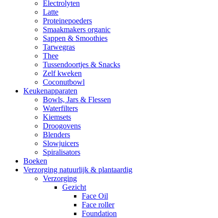
Electrolyten
Latte
Proteinepoeders
Smaakmakers organic
Sappen & Smoothies
Tarwegras
Thee
Tussendoortjes & Snacks
Zelf kweken
Coconutbowl
Keukenapparaten
Bowls, Jars & Flessen
Waterfilters
Kiemsets
Droogovens
Blenders
Slowjuicers
Spiralisators
Boeken
Verzorging natuurlijk & plantaardig
Verzorging
Gezicht
Face Oil
Face roller
Foundation