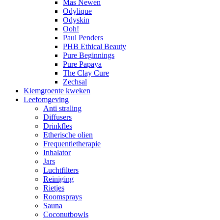
Mas Newen
Odylique
Odyskin
Ooh!
Paul Penders
PHB Ethical Beauty
Pure Beginnings
Pure Papaya
The Clay Cure
Zechsal
Kiemgroente kweken
Leefomgeving
Anti straling
Diffusers
Drinkfles
Etherische olien
Frequentietherapie
Inhalator
Jars
Luchtfilters
Reiniging
Rietjes
Roomsprays
Sauna
Coconutbowls