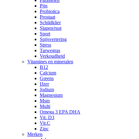
Parasieten
Pijn
Probiotica
Prostaat
Schildklier
Slapen/rust
Sport
Spijsvertering
Stress
Tarwegras
Verkoudheid
Vitamines en mineralen
B12
Calcium
Greens
IJzer
Jodium
Magnesium
Msm
Multi
Omega 3 EPA DHA
Vit. D3
Vit.C
Zinc
Merken