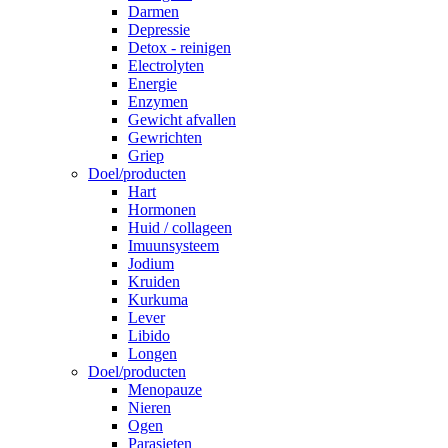
Darmen
Depressie
Detox - reinigen
Electrolyten
Energie
Enzymen
Gewicht afvallen
Gewrichten
Griep
Doel/producten
Hart
Hormonen
Huid / collageen
Imuunsysteem
Jodium
Kruiden
Kurkuma
Lever
Libido
Longen
Doel/producten
Menopauze
Nieren
Ogen
Parasieten