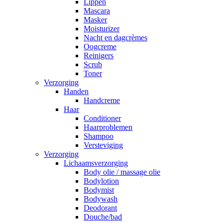
Lippen
Mascara
Masker
Moisturizer
Nacht en dagcrèmes
Oogcreme
Reinigers
Scrub
Toner
Verzorging
Handen
Handcreme
Haar
Conditioner
Haarproblemen
Shampoo
Versteviging
Verzorging
Lichaamsverzorging
Body olie / massage olie
Bodylotion
Bodymist
Bodywash
Deodorant
Douche/bad