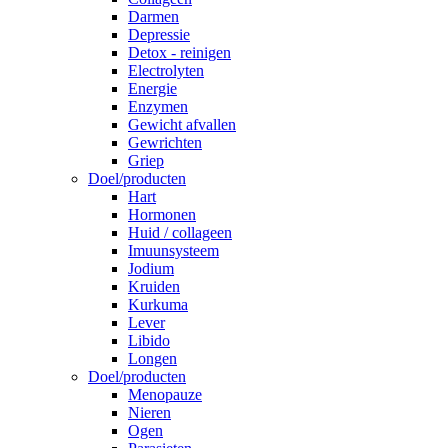
Darmen
Depressie
Detox - reinigen
Electrolyten
Energie
Enzymen
Gewicht afvallen
Gewrichten
Griep
Doel/producten
Hart
Hormonen
Huid / collageen
Imuunsysteem
Jodium
Kruiden
Kurkuma
Lever
Libido
Longen
Doel/producten
Menopauze
Nieren
Ogen