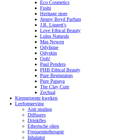
Eco Cosmetics
Fushi
Heritage store
Jimmy Boyd Parfum
J.R. Liggett’s
Love Ethical Beauty
Lulus Naturals
Mas Newen
Odylique
Odyskin
Ooh!
Paul Penders
PHB Ethical Beauty
Pure Beginnings
Pure Papaya
The Clay Cure
Zechsal
Kiemgroente kweken
Leefomgeving
Anti straling
Diffusers
Drinkfles
Etherische olien
Frequentietherapie
Inhalator