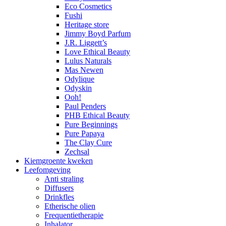
Eco Cosmetics
Fushi
Heritage store
Jimmy Boyd Parfum
J.R. Liggett’s
Love Ethical Beauty
Lulus Naturals
Mas Newen
Odylique
Odyskin
Ooh!
Paul Penders
PHB Ethical Beauty
Pure Beginnings
Pure Papaya
The Clay Cure
Zechsal
Kiemgroente kweken
Leefomgeving
Anti straling
Diffusers
Drinkfles
Etherische olien
Frequentietherapie
Inhalator