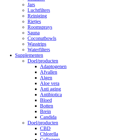
Jars
Luchtfilters
Reiniging
Rietjes
Roomsprays
Sauna
Coconutbowls
Wasstrips
Waterfilters
Supplementen
Doel/producten
Adaptogenen
Afvallen
Algen
Aloe vera
Anti aging
Antibiotica
Bloed
Botten
Brein
Candida
Doel/producten
CBD
Chlorella
Collageen