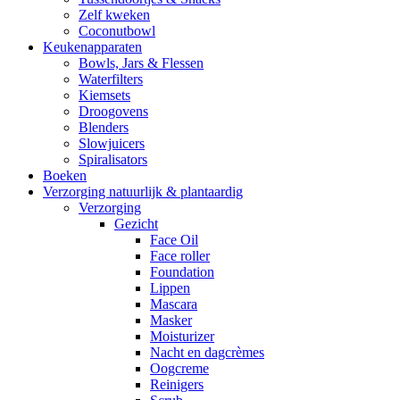
Zelf kweken
Coconutbowl
Keukenapparaten
Bowls, Jars & Flessen
Waterfilters
Kiemsets
Droogovens
Blenders
Slowjuicers
Spiralisators
Boeken
Verzorging natuurlijk & plantaardig
Verzorging
Gezicht
Face Oil
Face roller
Foundation
Lippen
Mascara
Masker
Moisturizer
Nacht en dagcrèmes
Oogcreme
Reinigers