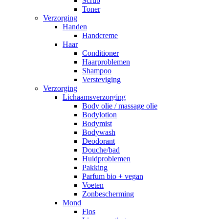
Scrub
Toner
Verzorging
Handen
Handcreme
Haar
Conditioner
Haarproblemen
Shampoo
Versteviging
Verzorging
Lichaamsverzorging
Body olie / massage olie
Bodylotion
Bodymist
Bodywash
Deodorant
Douche/bad
Huidproblemen
Pakking
Parfum bio + vegan
Voeten
Zonbescherming
Mond
Flos