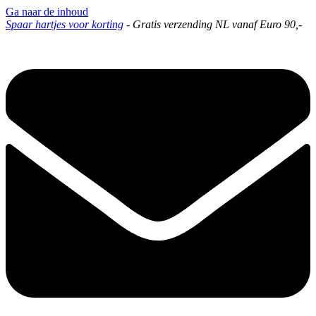
Ga naar de inhoud
Spaar hartjes voor korting
-
Gratis verzending NL vanaf Euro 90,-