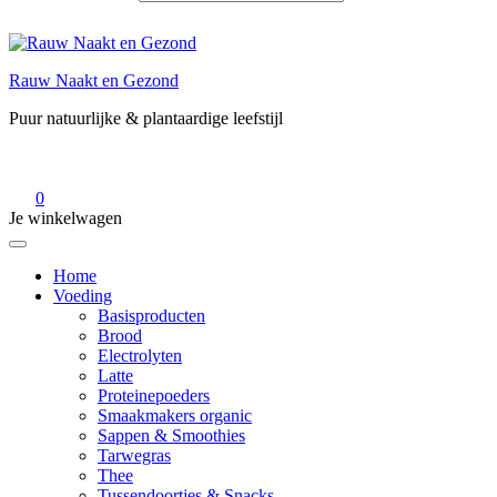
Rauw Naakt en Gezond
Puur natuurlijke & plantaardige leefstijl
0
Je winkelwagen
Home
Voeding
Basisproducten
Brood
Electrolyten
Latte
Proteinepoeders
Smaakmakers organic
Sappen & Smoothies
Tarwegras
Thee
Tussendoortjes & Snacks