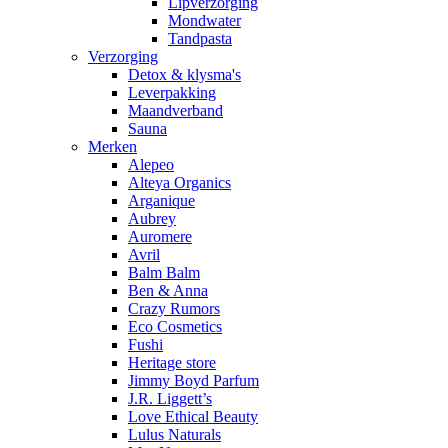
Lipverzorging
Mondwater
Tandpasta
Verzorging
Detox & klysma's
Leverpakking
Maandverband
Sauna
Merken
Alepeo
Alteya Organics
Arganique
Aubrey
Auromere
Avril
Balm Balm
Ben & Anna
Crazy Rumors
Eco Cosmetics
Fushi
Heritage store
Jimmy Boyd Parfum
J.R. Liggett’s
Love Ethical Beauty
Lulus Naturals