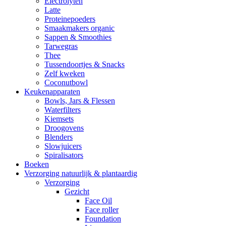
Electrolyten
Latte
Proteinepoeders
Smaakmakers organic
Sappen & Smoothies
Tarwegras
Thee
Tussendoortjes & Snacks
Zelf kweken
Coconutbowl
Keukenapparaten
Bowls, Jars & Flessen
Waterfilters
Kiemsets
Droogovens
Blenders
Slowjuicers
Spiralisators
Boeken
Verzorging natuurlijk & plantaardig
Verzorging
Gezicht
Face Oil
Face roller
Foundation