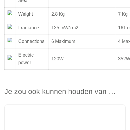
area
Weight
2,8 Kg
7 Kg
Irradiance
135 mW/cm2
161 
Connections
6 Maximum
4 Ma
Electric
120W
352
power
Je zou ook kunnen houden van …