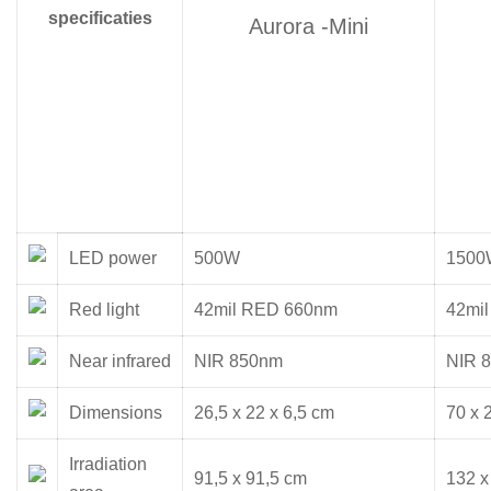
specificaties
Aurora -Mini
LED power
500W
1500
Red light
42mil RED 660nm
42mi
Near infrared
NIR 850nm
NIR 
Dimensions
26,5 x 22 x 6,5 cm
70 x 
Irradiation
91,5 x 91,5 cm
132 x